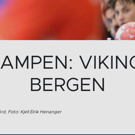
AMPEN: VIKING
BERGEN
d, Foto: Kjell Eirik Henanger