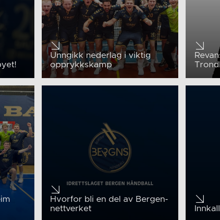
Unngikk nederlag i viktig
Revans
byet!
opprykkskamp
Trond
eim
Hvorfor bli en del av Bergen-
nettverket
Innkal