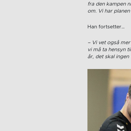
fra den kampen når
om. Vi har planen k
Han fortsetter…
– Vi vet også mer
vi må ta hensyn til
år, det skal ingen 