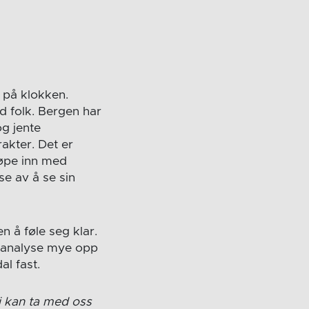
 på klokken.
d folk. Bergen har
g jente
rakter. Det er
 løpe inn med
se av å se sin
en å føle seg klar.
eoanalyse mye opp
al fast.
vi kan ta med oss