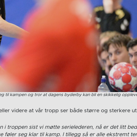
eg til kampen og tror at dagens byderby kan bli en skikkelig oppleve
eller videre at vår tropp ser både større og sterkere ut 
n i troppen sist vi møtte serielederen, nå er det litt be
føler seg klar til kamp. I tillegg så er alle ekstremt te