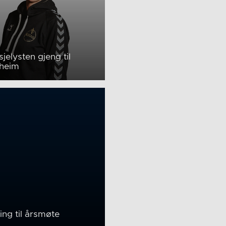
jelysten gjeng til
heim
ling til årsmøte