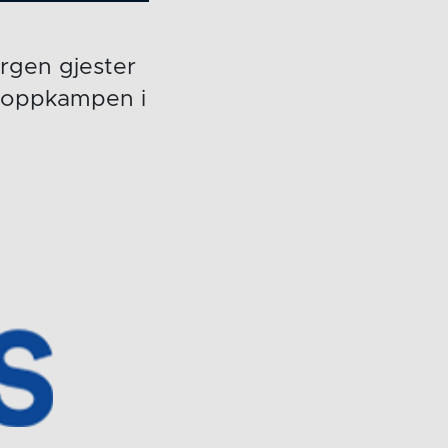
ergen gjester
r toppkampen i