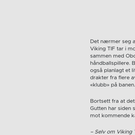
Det nærmer seg av
Viking TIF tar i m
sammen med Obos o
håndballspillere. 
også planlagt et l
drakter fra flere 
«klubb» på banen
Bortsett fra at det
Gutten har siden 
mot kommende kamp
– Selv om Viking 