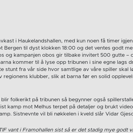
kast i Haukelandshallen, med kun noen få timer igjen
ot Bergen til dyst klokken 18:00 og det ventes godt me
g kampanjen obos gir tilbake invitert 500 gutte – o
Barna kommer til å lyse opp tribunen i sine egne lags d
ite stunt fra vår side hvor samtlige av våre spiller skal
av regionens klubber, slik at barna før en solid opplevel
.
 blir folkerikt på tribunen så begynner også spillerstall
sist kamp mot Melhus terpet på detaljer og brukt vid
. Sistnevnte vil bli nøkkelen i kveld slår Vidar Gjesd
TIF vant i Framohallen sist så er det stadig mye godt 