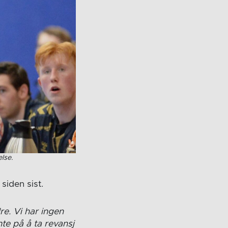
lse.
siden sist.
dre. Vi har ingen
nte på å ta revansj