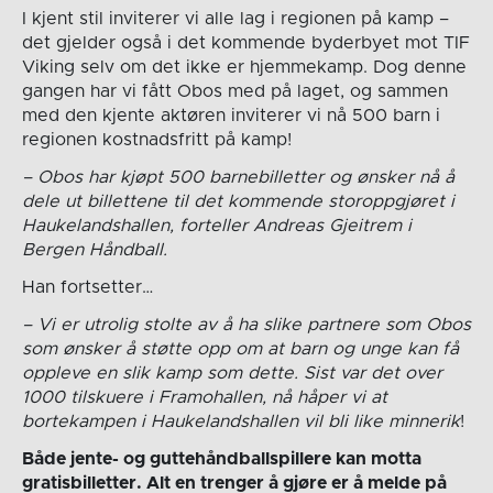
I kjent stil inviterer vi alle lag i regionen på kamp –
det gjelder også i det kommende byderbyet mot TIF
Viking selv om det ikke er hjemmekamp. Dog denne
gangen har vi fått Obos med på laget, og sammen
med den kjente aktøren inviterer vi nå 500 barn i
regionen kostnadsfritt på kamp!
– Obos har kjøpt 500 barnebilletter og ønsker nå å
dele ut billettene til det kommende storoppgjøret i
Haukelandshallen, forteller Andreas Gjeitrem i
Bergen Håndball.
Han fortsetter…
– Vi er utrolig stolte av å ha slike partnere som Obos
som ønsker å støtte opp om at barn og unge kan få
oppleve en slik kamp som dette. Sist var det over
1000 tilskuere i Framohallen, nå håper vi at
bortekampen i Haukelandshallen vil bli like minnerik
!
Både jente- og guttehåndballspillere kan motta
gratisbilletter. Alt en trenger å gjøre er å melde på