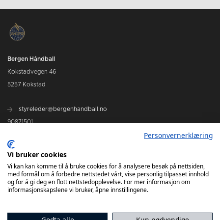
Bergen Håndball
Kokstadvegen 46
5257 Kokstad
styreleder@bergenhandball.no
90871501
Personvernerklæring
Kamper Bergen Håndball
Vi bruker cookies
Vi kan kan komme til å bruke cookies for å analysere besøk på nettsiden,
med formål om å forbedre nettstedet vårt, vise personlig tilpasset innhold
og for å gi deg en flott nettstedopplevelse. For mer informasjon om
informasjonskapslene vi bruker, åpne innstillingene.
Godta alle
Kun nødvendige