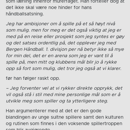
som lærling innenfor murerfaget. Han forteller dog at
det ikke skal være noe hinder for hans
håndballsatsning.
Jeg har ambisjoner om å spille på et så høyt nivå
som mulig. men for meg er det også viktig at jeg er
med på en reise eller prosjekt som jeg syntes er gøy
og det satses ordentlig på, det opplever jeg med
Bergen Håndball. 1. divisjon per nå betyr ikke så mye
for min del, det er en arena som jeg er vant til å
spille på, men mitt og klubbens mål blir jo å rykke
opp så fort som mulig, det tror jeg også at vi klarer.
før han følger raskt opp.
– Jeg forventer vel at vi rykker direkte opprykk, det
vil også stå i stil med mine personlige mål som er å
utvikle meg som spiller og ta ytterligere steg.
Han argumenterer med at det er den gode
blandingen av unge sultne spillere samt den kulturen
og rutinen som finnes i den voksende spillertroppen