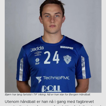
Bjørn har lang fartstid i TIF Viking. Nå er han klar for Bergen Håndball.
Utenom håndball er han nå i gang med fagbrevet