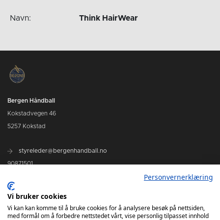
Navn:
Think HairWear
Bergen Håndball
Kokstadvegen 46
5257 Kokstad
styreleder@bergenhandball.no
90871501
Personvernerklæring
Vi bruker cookies
Kamper Bergen Håndball
Vi kan kan komme til å bruke cookies for å analysere besøk på nettsiden,
med formål om å forbedre nettstedet vårt, vise personlig tilpasset innhold