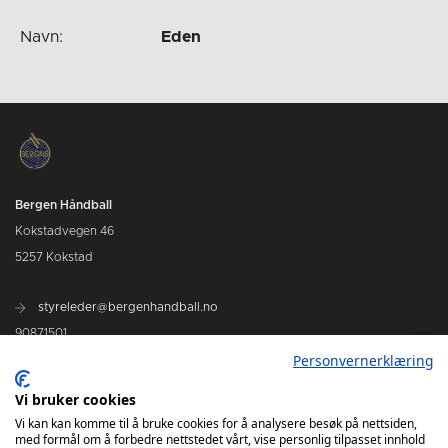
Navn:
Eden
Bergen Håndball
Kokstadvegen 46
5257 Kokstad
styreleder@bergenhandball.no
90871501
Personvernerklæring
Vi bruker cookies
Kamper Bergen Håndball
Vi kan kan komme til å bruke cookies for å analysere besøk på nettsiden,
med formål om å forbedre nettstedet vårt, vise personlig tilpasset innhold