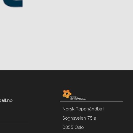
all.no
Norsk Topphåndball
Sognsveien 75 a
0855 Oslo