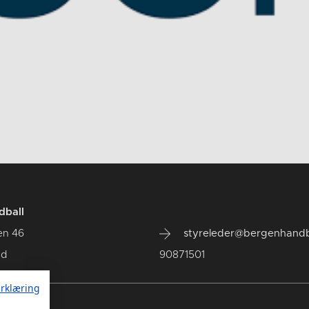
dball
en 46
styreleder@bergenhandb
ad
90871501
rklæring