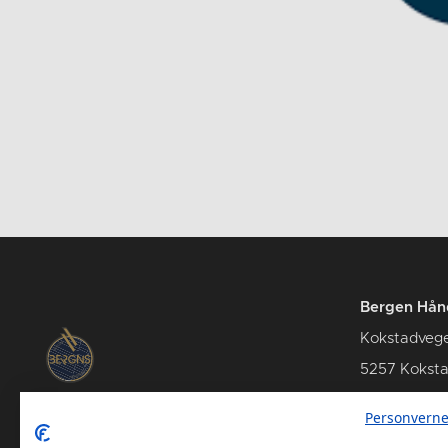
Bergen Hån
Kokstadveg
5257 Kokst
Personverne