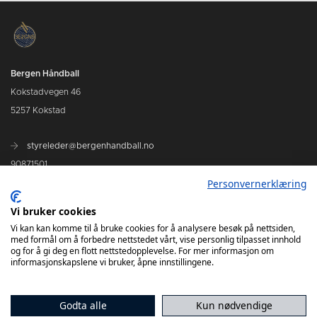
Bergen Håndball
Kokstadvegen 46
5257 Kokstad
styreleder@bergenhandball.no
90871501
Personvernerklæring
Kamper Bergen Håndball
Vi bruker cookies
Vi kan kan komme til å bruke cookies for å analysere besøk på nettsiden,
med formål om å forbedre nettstedet vårt, vise personlig tilpasset innhold
og for å gi deg en flott nettstedopplevelse. For mer informasjon om
informasjonskapslene vi bruker, åpne innstillingene.
Godta alle
Kun nødvendige