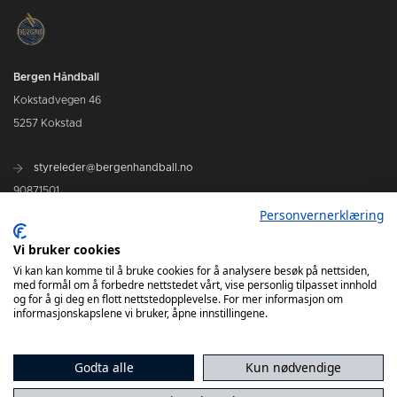
Bergen Håndball
Kokstadvegen 46
5257 Kokstad
styreleder@bergenhandball.no
90871501
Personvernerklæring
Vi bruker cookies
Kamper Bergen Håndball
Vi kan kan komme til å bruke cookies for å analysere besøk på nettsiden,
med formål om å forbedre nettstedet vårt, vise personlig tilpasset innhold
og for å gi deg en flott nettstedopplevelse. For mer informasjon om
informasjonskapslene vi bruker, åpne innstillingene.
Godta alle
Kun nødvendige