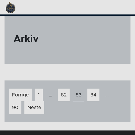
Arkiv
Innleggnavigasjon
Forrige
1
…
82
83
84
…
90
Neste