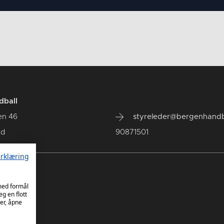
dball
en 46
styreleder@bergenhandb
ad
90871501
rklæring
 med formål
eg en flott
er, åpne