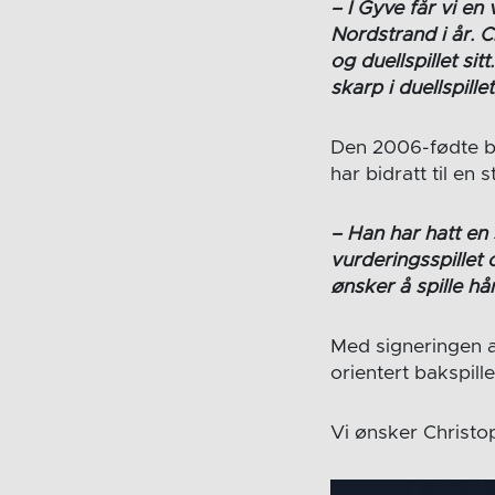
– I Gyve får vi en 
Nordstrand i år. C
og duellspillet si
skarp i duellspille
Den 2006-fødte ba
har bidratt til en s
– Han har hatt en
vurderingsspillet 
ønsker å spille hå
Med signeringen a
orientert bakspill
Vi ønsker Christo