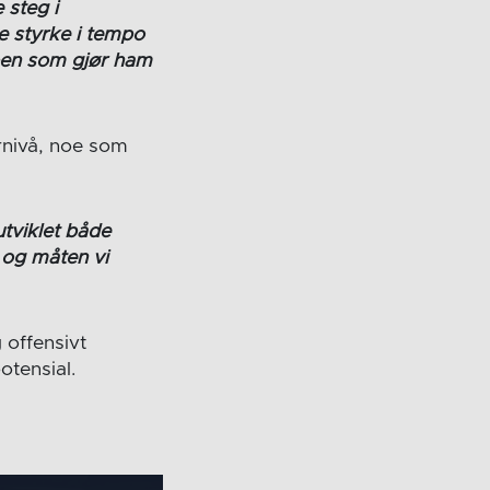
 steg i
re styrke i tempo
oppen som gjør ham
rnivå, noe som
utviklet både
l og måten vi
 offensivt
otensial.