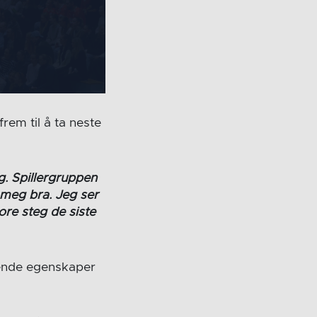
rem til å ta neste
g. Spillergruppen
 meg bra. Jeg ser
tore steg de siste
nende egenskaper