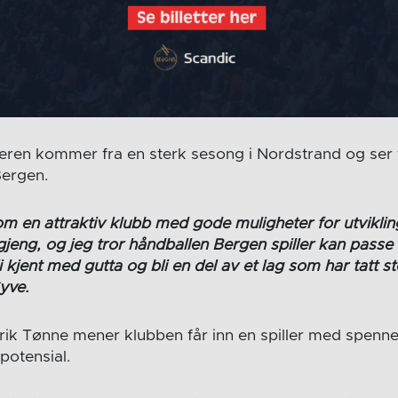
eren kommer fra en sterk sesong i Nordstrand og ser f
Bergen.
om en attraktiv klubb med gode muligheter for utviklin
 gjeng, og jeg tror håndballen Bergen spiller kan passe
li kjent med gutta og bli en del av et lag som har tatt s
yve.
rik Tønne mener klubben får inn en spiller med spen
spotensial.