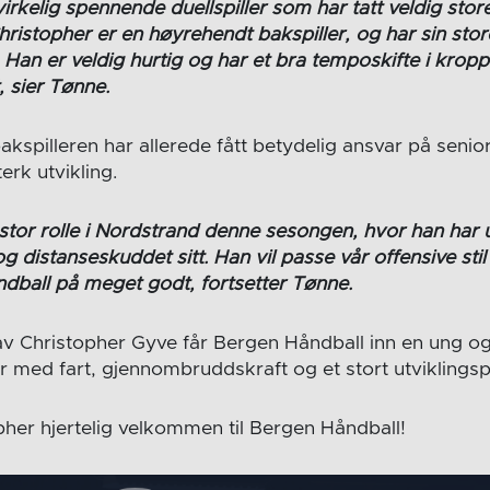
virkelig spennende duellspiller som har tatt veldig store
hristopher er en høyrehendt bakspiller, og har sin sto
tt. Han er veldig hurtig og har et bra temposkifte i kr
t, sier Tønne.
kspilleren har allerede fått betydelig ansvar på senio
terk utvikling.
 stor rolle i Nordstrand denne sesongen, hvor han har 
og distanseskuddet sitt. Han vil passe vår offensive sti
ndball på meget godt, fortsetter Tønne.
v Christopher Gyve får Bergen Håndball inn en ung og
er med fart, gjennombruddskraft og et stort utviklingsp
pher hjertelig velkommen til Bergen Håndball!