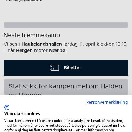
Neste hjemmekamp
Vi ses i
Haukelandshallen
lørdag 11. april
klokken 18:15
– når
Bergen
møter
Nærbø
!
Billetter
Statistikk for kampen mellom Halden
og Bergen
Personvernerklæring
Etter kampen gir vi deg en oversikt over hvordan
Vi bruker cookies
spillerne presterte i kampen mellom Halden og
Bergen.
Vi kan kan komme til å bruke cookies for å analysere besøk på nettsiden,
med formål om å forbedre nettstedet vårt, vise personlig tilpasset innhold
og for å gi deg en flott nettstedopplevelse. For mer informasjon om