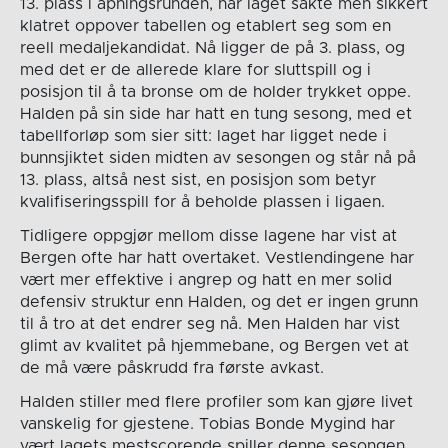
13. plass i åpningsrunden, har laget sakte men sikkert
klatret oppover tabellen og etablert seg som en
reell medaljekandidat. Nå ligger de på 3. plass, og
med det er de allerede klare for sluttspill og i
posisjon til å ta bronse om de holder trykket oppe.
Halden på sin side har hatt en tung sesong, med et
tabellforløp som sier sitt: laget har ligget nede i
bunnsjiktet siden midten av sesongen og står nå på
13. plass, altså nest sist, en posisjon som betyr
kvalifiseringsspill for å beholde plassen i ligaen.
Tidligere oppgjør mellom disse lagene har vist at
Bergen ofte har hatt overtaket. Vestlendingene har
vært mer effektive i angrep og hatt en mer solid
defensiv struktur enn Halden, og det er ingen grunn
til å tro at det endrer seg nå. Men Halden har vist
glimt av kvalitet på hjemmebane, og Bergen vet at
de må være påskrudd fra første avkast.
Halden stiller med flere profiler som kan gjøre livet
vanskelig for gjestene. Tobias Bonde Mygind har
vært lagets mestscorende spiller denne sesongen,