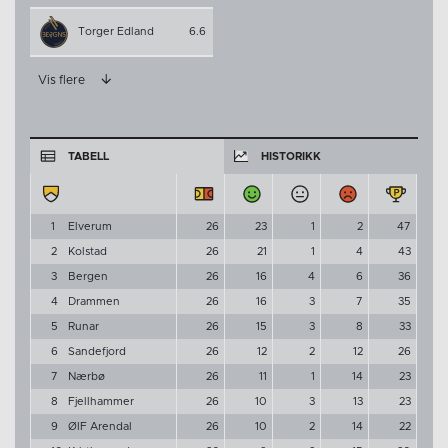
Torger Edland
6.6
Vis flere
TABELL
HISTORIKK
1
Elverum
26
23
1
2
47
2
Kolstad
26
21
1
4
43
3
Bergen
26
16
4
6
36
4
Drammen
26
16
3
7
35
5
Runar
26
15
3
8
33
6
Sandefjord
26
12
2
12
26
7
Nærbø
26
11
1
14
23
8
Fjellhammer
26
10
3
13
23
9
ØIF Arendal
26
10
2
14
22