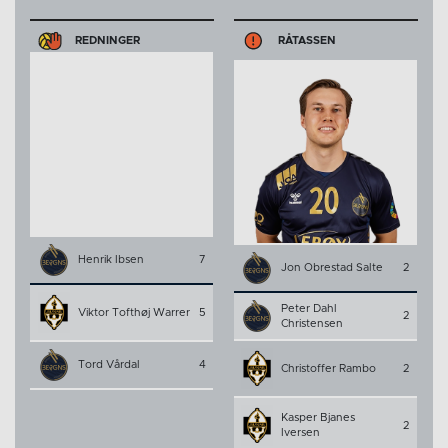
REDNINGER
RÅTASSEN
Henrik Ibsen
7
Jon Obrestad Salte
2
Peter Dahl
Viktor Tofthøj Warrer
5
2
Christensen
Tord Vårdal
4
Christoffer Rambo
2
Kasper Bjanes
2
Iversen