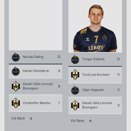
Nicolai Daling
12
Torger Edland
13
Daniel Dimitrijevic
8
Tord Lea Knutsen
11
Daniel Gillis Lennart
8
Blomgren
Ciljan Sagosen
11
Christoffer Rambo
7
Daniel Gillis Lennart
9
Blomgren
Vis flere
Vis flere