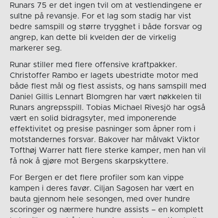
Runars 75 er det ingen tvil om at vestlendingene er
sultne på revansje. For et lag som stadig har vist
bedre samspill og større trygghet i både forsvar og
angrep, kan dette bli kvelden der de virkelig
markerer seg.
Runar stiller med flere offensive kraftpakker.
Christoffer Rambo er lagets ubestridte motor med
både flest mål og flest assists, og hans samspill med
Daniel Gillis Lennart Blomgren har vært nøkkelen til
Runars angrepsspill. Tobias Michael Rivesjö har også
vært en solid bidragsyter, med imponerende
effektivitet og presise pasninger som åpner rom i
motstandernes forsvar. Bakover har målvakt Viktor
Tofthøj Warrer hatt flere sterke kamper, men han vil
få nok å gjøre mot Bergens skarpskyttere.
For Bergen er det flere profiler som kan vippe
kampen i deres favør. Ciljan Sagosen har vært en
bauta gjennom hele sesongen, med over hundre
scoringer og nærmere hundre assists – en komplett