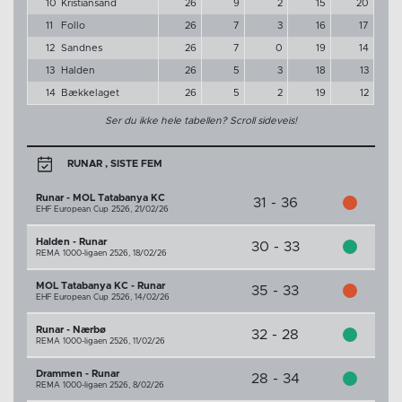
10
Kristiansand
26
9
2
15
20
11
Follo
26
7
3
16
17
12
Sandnes
26
7
0
19
14
13
Halden
26
5
3
18
13
14
Bækkelaget
26
5
2
19
12
Ser du ikke hele tabellen? Scroll sideveis!
RUNAR , SISTE FEM
Runar - MOL Tatabanya KC
31 - 36
EHF European Cup 2526,
21/02/26
Halden - Runar
30 - 33
REMA 1000-ligaen 2526,
18/02/26
MOL Tatabanya KC - Runar
35 - 33
EHF European Cup 2526,
14/02/26
Runar - Nærbø
32 - 28
REMA 1000-ligaen 2526,
11/02/26
Drammen - Runar
28 - 34
REMA 1000-ligaen 2526,
8/02/26