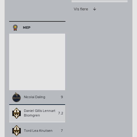
Vis flere
MEP
Nicolai Daling
9
Daniel Gillis Lennart
7.2
Blomgren
Tord Lea Knutsen
7