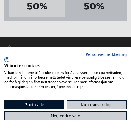
50%
50%
Personvernerklæring
Vi bruker cookies
Bergen Håndball
Vi kan kan komme til å bruke cookies for å analysere besøk på nettsiden,
Kokstadvegen 46
med formål om å forbedre nettstedet vårt, vise personlig tilpasset innhold
og for å gi deg en flott nettstedopplevelse. For mer informasjon om
5257 Kokstad
informasjonskapslene vi bruker, åpne innstillingene.
styreleder@bergenhandball.no
Godta alle
Kun nødvendige
90871501
Nei, endre valg
Kamper Bergen Håndball