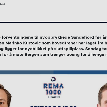
all
e forventningene til nyopprykkede Sandefjord før år
n Marinko Kurtovic som hovedtrener har laget fra 
g ligger for øyeblikket på sluttspillplass. Søndag tar
 for å møte Bergen som trenger poeng for å henge 