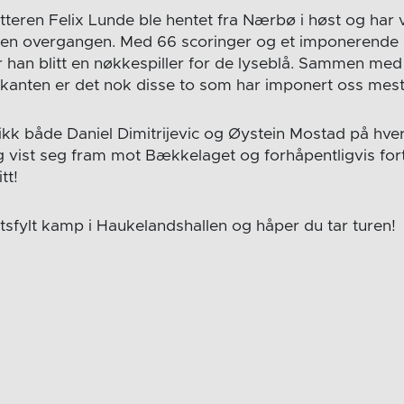
teren Felix Lunde ble hentet fra Nærbø i høst og har vi
den overgangen. Med 66 scoringer og et imponerende s
 han blitt en nøkkespiller for de lyseblå. Sammen me
anten er det nok disse to som har imponert oss mest 
ikk både Daniel Dimitrijevic og Øystein Mostad på hver 
g vist seg fram mot Bækkelaget og forhåpentligvis for
tt!
rtsfylt kamp i Haukelandshallen og håper du tar turen!