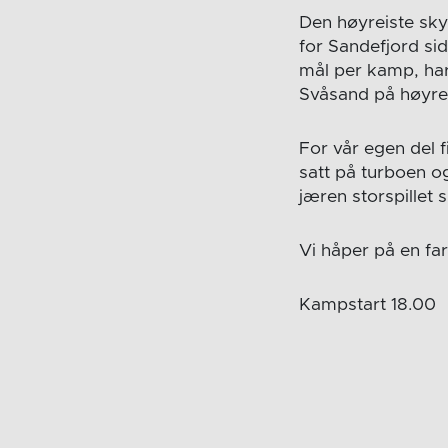
Den høyreiste skyt
for Sandefjord si
mål per kamp, har
Svåsand på høyrek
For vår egen del f
satt på turboen o
jæren storspillet si
Vi håper på en fa
Kampstart 18.00