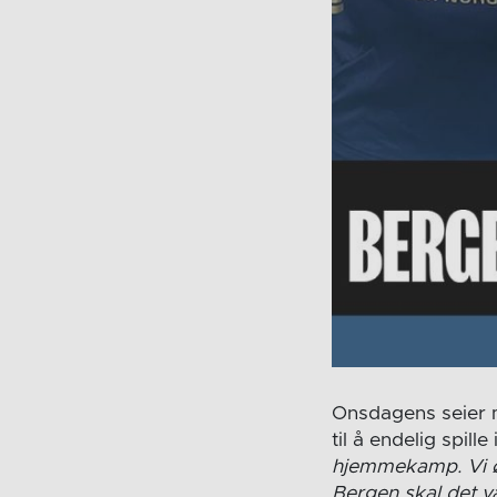
Onsdagens seier m
til å endelig spill
hjemmekamp. Vi øn
Bergen skal det v