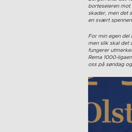
borteseieren mot 
skader, men det se
en svært spennend
For min egen del h
men slik skal det
fungerer utmerket 
Rema 1000-ligaen
oss på søndag og 