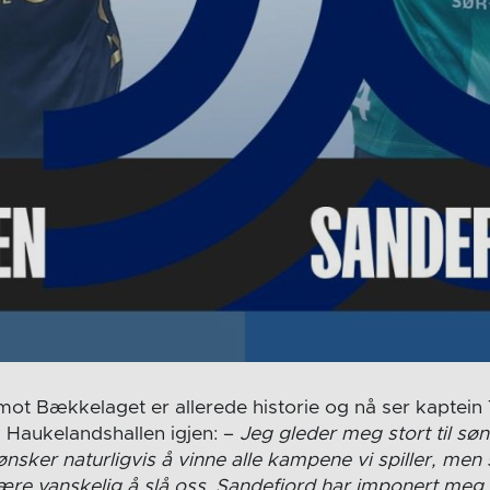
ot Bækkelaget er allerede historie og nå ser kaptein
e i Haukelandshallen igjen: –
Jeg gleder meg stort til sø
sker naturligvis å vinne alle kampene vi spiller, men
ære vanskelig å slå oss. Sandefjord har imponert meg 