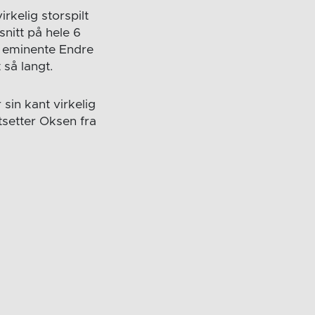
rkelig storspilt
nitt på hele 6
d eminente Endre
så langt.
sin kant virkelig
tsetter Oksen fra