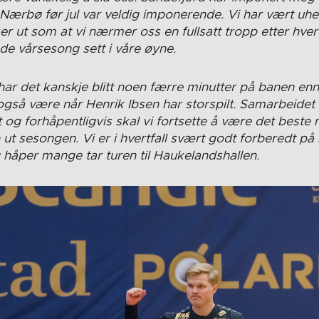
Nærbø før jul var veldig imponerende. Vi har vært u
r ut som at vi nærmer oss en fullsatt tropp etter hvert
e vårsesong sett i våre øyne.
ar det kanskje blitt noen færre minutter på banen enn ø
 også være når Henrik Ibsen har storspilt. Samarbeidet
og forhåpentligvis skal vi fortsette å være det beste 
 ut sesongen.
Vi er i hvertfall svært godt forberedt p
håper mange tar turen til Haukelandshallen.