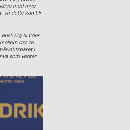
heldige med mye
, så dette kan bli
nskelig til tider,
 mellom oss to
målvaktsparet i
å hva som venter