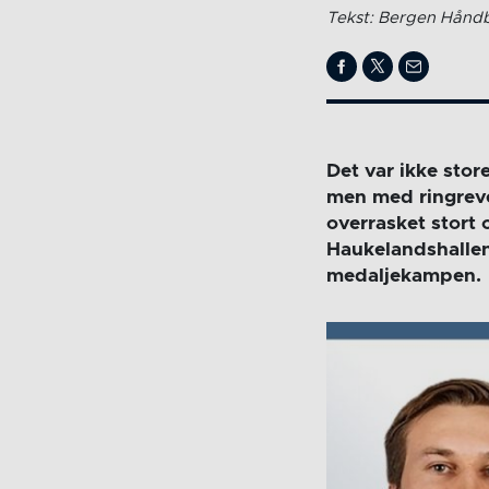
Tekst: Bergen Håndb
Det var ikke stor
men med ringreve
overrasket stort o
Haukelandshallen
medaljekampen.