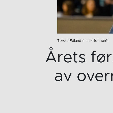
Torger Edland funnet formen?
Årets fø
av over