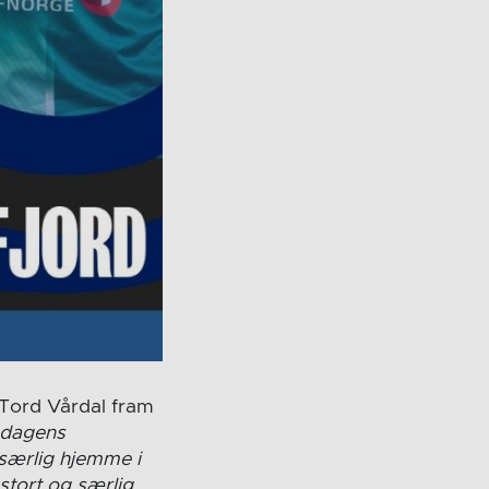
 Tord Vårdal fram
ndagens
 særlig hjemme i
stort og særlig