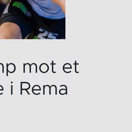
mp mot et
e i Rema