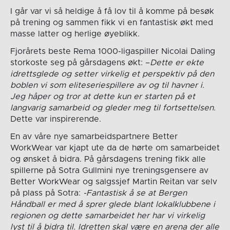
I går var vi så heldige å få lov til å komme på besøk
på trening og sammen fikk vi en fantastisk økt med
masse latter og herlige øyeblikk.
Fjorårets beste Rema 1000-ligaspiller Nicolai Daling
storkoste seg på gårsdagens økt: –
Dette er ekte
idrettsglede og setter virkelig et perspektiv på den
boblen vi som eliteseriespillere av og til havner i.
Jeg håper og tror at dette kun er starten på et
langvarig samarbeid og gleder meg til fortsettelsen.
Dette var inspirerende.
En av våre nye samarbeidspartnere Better
WorkWear var kjapt ute da de hørte om samarbeidet
og ønsket å bidra. På gårsdagens trening fikk alle
spillerne på Sotra Gullmini nye treningsgensere av
Better WorkWear og salgssjef Martin Reitan var selv
på plass på Sotra:
-Fantastisk å se at Bergen
Håndball er med å sprer glede blant lokalklubbene i
regionen og dette samarbeidet her har vi virkelig
lyst til å bidra til.
Idretten skal være en arena der alle