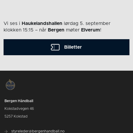
Vi ses i
Haukelandshallen
lørdag 5. september
klokken 15:15
– når
Bergen
møter
Elverum
!
Billetter
Bergen Håndball
Kokstadvegen 46
5257 Kokstad
styreleder@bergenhandball.no