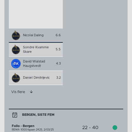
Nicolai Daling
6.6
Sondre Kvamme
5.5
Skare
David Walstad
4.3
Haugstvedt
Daniel Dimitrijevic
3.2
Vis flere
BERGEN, SISTE FEM
Follo - Bergen
22 - 40
REMA 1000-ligaen 2425,
2/03/25