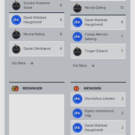
Sondre Kvamme
8
Skare
Nicolai Daling
13
David Walstad
6
David Walstad
Haugstvedt
8
Haugstvedt
Nicolai Daling
6
Tobias Mehren
7
Søberg
Daniel Dimitrijevic
4
Torger Edland
7
Vis flere
Vis flere
REDNINGER
RÅTASSEN
Ola Hoftun Lillelien
2
Espen Gommerud
2
Våg
David Walstad
2
Haugstvedt