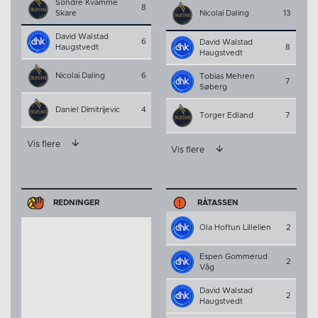
Sondre Kvamme
8
Skare
Nicolai Daling
13
David Walstad
6
David Walstad
Haugstvedt
8
Haugstvedt
Nicolai Daling
6
Tobias Mehren
7
Søberg
Daniel Dimitrijevic
4
Torger Edland
7
Vis flere
Vis flere
REDNINGER
RÅTASSEN
Ola Hoftun Lillelien
2
Espen Gommerud
2
Våg
David Walstad
2
Haugstvedt