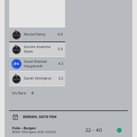
Nicolai Daling
6.6
Sondre Kvamme
5.5
Skare
David Walstad
4.3
Haugstvedt
Daniel Dimitrijevic
3.2
Vis flere
BERGEN, SISTE FEM
Follo - Bergen
22 - 40
REMA 1000-ligaen 2425,
2/03/25