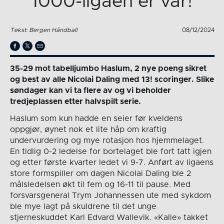
1000-ligaen er vår!
Tekst: Bergen Håndball
08/12/2024
35-29 mot tabelljumbo Haslum, 2 nye poeng sikret
og best av alle Nicolai Daling med 13! scoringer. Slike
søndager kan vi ta flere av og vi beholder
tredjeplassen etter halvspilt serie.
Haslum som kun hadde en seier før kveldens
oppgjør, øynet nok et lite håp om kraftig
undervurdering og mye rotasjon hos hjemmelaget.
En tidlig 0-2 ledelse for bortelaget ble fort tatt igjen
og etter første kvarter ledet vi 9-7. Anført av ligaens
store formspiller om dagen Nicolai Daling ble 2
målsledelsen økt til fem og 16-11 til pause. Med
forsvarsgeneral Trym Johannessen ute med sykdom
ble mye lagt på skuldrene til det unge
stjerneskuddet Karl Edvard Wallevik. «Kalle» takket