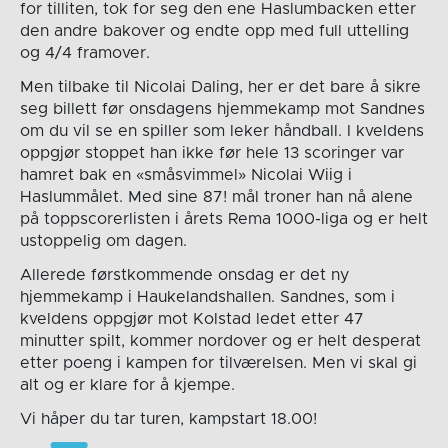
for tilliten, tok for seg den ene Haslumbacken etter
den andre bakover og endte opp med full uttelling
og 4/4 framover.
Men tilbake til Nicolai Daling, her er det bare å sikre
seg billett før onsdagens hjemmekamp mot Sandnes
om du vil se en spiller som leker håndball. I kveldens
oppgjør stoppet han ikke før hele 13 scoringer var
hamret bak en «småsvimmel» Nicolai Wiig i
Haslummålet. Med sine 87! mål troner han nå alene
på toppscorerlisten i årets Rema 1000-liga og er helt
ustoppelig om dagen.
Allerede førstkommende onsdag er det ny
hjemmekamp i Haukelandshallen. Sandnes, som i
kveldens oppgjør mot Kolstad ledet etter 47
minutter spilt, kommer nordover og er helt desperat
etter poeng i kampen for tilværelsen. Men vi skal gi
alt og er klare for å kjempe.
Vi håper du tar turen, kampstart 18.00!