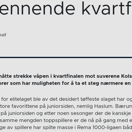
ennende kvartf
all
åtte strekke våpen i kvartfinalen mot suverene Kol
orer som har muligheten for å ta et steg nærmere en
r elitelaget ble av det desidert tøffeste slaget har o
store favorittene på juniorsiden, nemlig Haslum. Bær
 på juniorsiden og etter noen sesonger der de kanskje ha
samme mengden toppspillere er de nå på gang med 
ge av spillere har spilte masse i Rema 1000-ligaen b