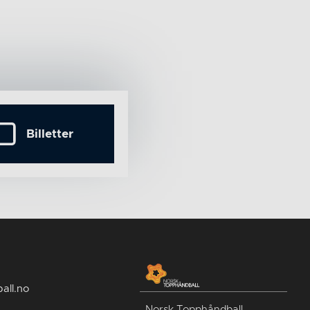
Billetter
all.no
Norsk Topphåndball