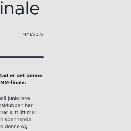
inale
14/11/2023
stad er det denne
 NM-finale.
gså juniorene
umsklubben har
r slitt litt mer
en spennende
åde denne og