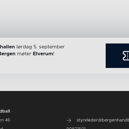
hallen
lørdag 5. september
Bergen
møter
Elverum
!
dball
en 46
styreleder@bergenhandb