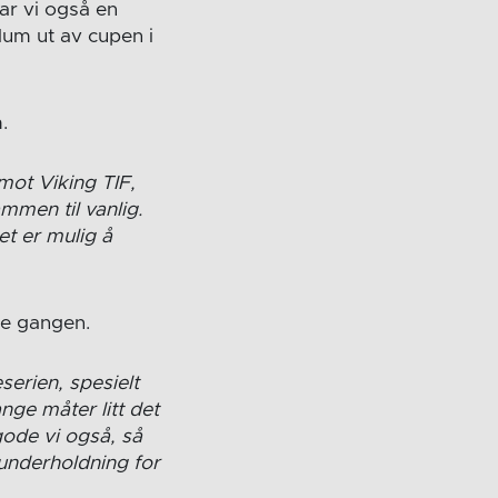
ar vi også en
lum ut av cupen i
.
mot Viking TIF,
mmen til vanlig.
et er mulig å
ne gangen.
erien, spesielt
nge måter litt det
gode vi også, så
 underholdning for