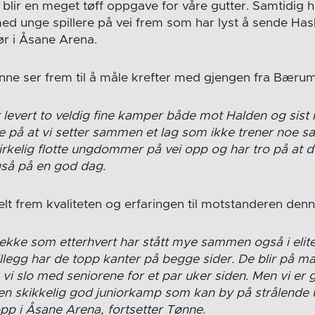
 blir en meget tøff oppgave for våre gutter. Samtidig h
med unge spillere på vei frem som har lyst å sende Has
r i Åsane Arena.
nne ser frem til å måle krefter med gjengen fra Bærum
 levert to veldig fine kamper både mot Halden og sist 
e på at vi setter sammen et lag som ikke trener noe sa
irkelig flotte ungdommer på vei opp og har tro på at d
så på en god dag.
elt frem kvaliteten og erfaringen til motstanderen den
ekke som etterhvert har stått mye sammen også i elites
 tillegg har de topp kanter på begge sider. De blir på ma
i slo med seniorene for et par uker siden. Men vi er 
ir en skikkelig god juniorkamp som kan by på strålende
p i Åsane Arena, fortsetter Tønne.