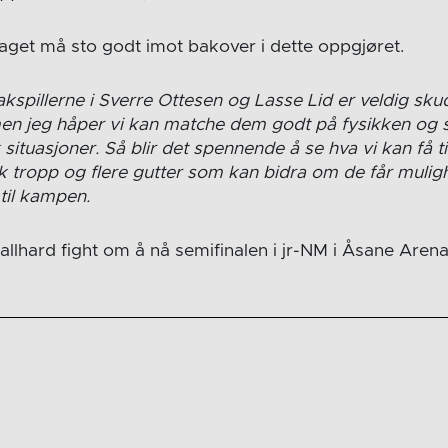
laget må sto godt imot bakover i dette oppgjøret.
akspillerne i Sverre Ottesen og Lasse Lid er veldig sku
men jeg håper vi kan matche dem godt på fysikken og sø
situasjoner. Så blir det spennende å se hva vi kan få t
rk tropp og flere gutter som kan bidra om de får muligh
t til kampen.
llhard fight om å nå semifinalen i jr-NM i Åsane Arena