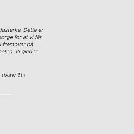
ddsterke. Dette er
rge for at vi får
il fremover på
eten. Vi gleder
 (bane 3) i