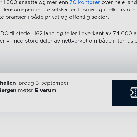
er 1 800 ansatte og mer enn
70 kontorer
over hele land
 verdensomspennende selskaper til små og mellomstore b
te bransjer i både privat og offentlig sektor.
BDO til stede i 162 land og teller i overkant av 74 000 
r vi med store deler av nettverket om både internasj
hallen
lørdag 5. september
Bergen
møter
Elverum
!
r