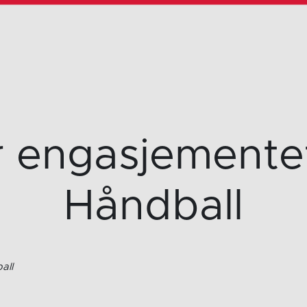
 engasjementet
Håndball
all