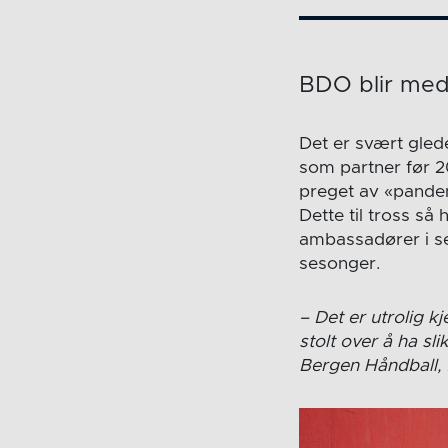
BDO blir med
Det er svært gled
som partner før 
preget av «pande
Dette til tross så
ambassadører i se
sesonger.
– Det er utrolig k
stolt over å ha sl
Bergen Håndball, 