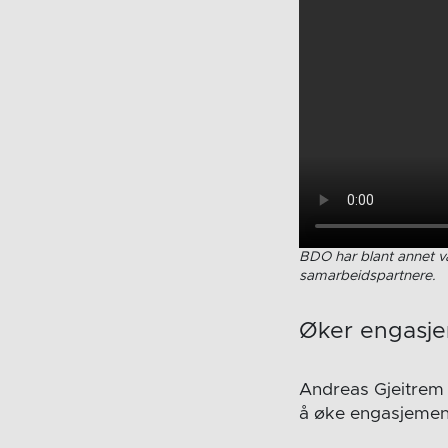
BDO har blant annet væ
samarbeidspartnere.
Øker engasj
Andreas Gjeitrem 
å øke engasjemen