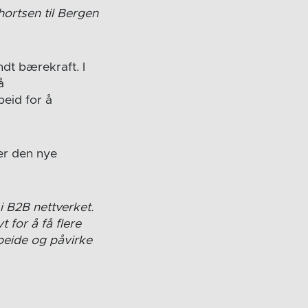
ortsen til Bergen
ndt bærekraft. I
å
eid for å
ver den nye
i B2B nettverket.
 for å få flere
beide og påvirke