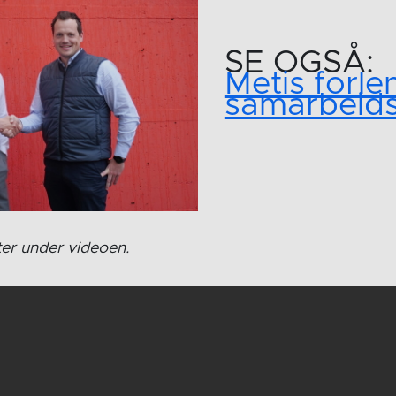
SE OGSÅ:
Metis forle
samarbeids
ter under videoen.