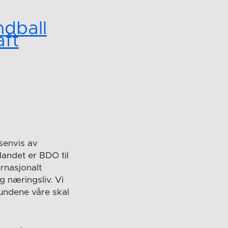
dball
aft
senvis av
landet er BDO til
ernasjonalt
 næringsliv. Vi
kundene våre skal