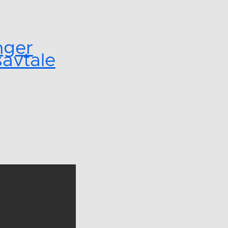
nger
avtale