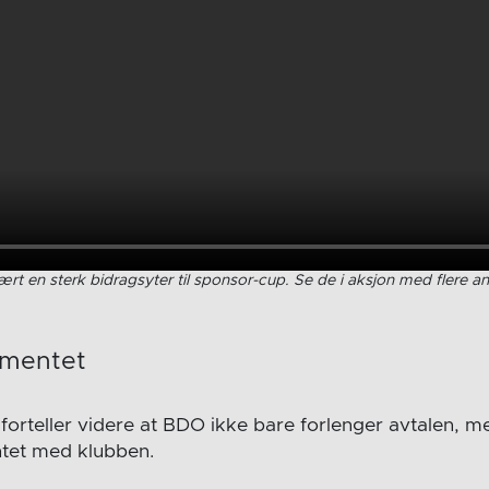
rt en sterk bidragsyter til sponsor-cup. Se de i aksjon med flere a
ementet
forteller videre at BDO ikke bare forlenger avtalen, m
tet med klubben.