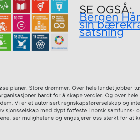
SE OGSÅ:
Bergen Hån
sin bærekr
satsning
øse planer. Store drømmer. Over hele landet jobber tu
rganisasjoner hardt for å skape verdier. Og over hele 
 dem. Vi er et autorisert regnskapsførerselskap og int
evisjonsselskap med dypt fotfeste i norsk samfunns- og
gene, ser mulighetene og engasjerer oss sterkt for at 