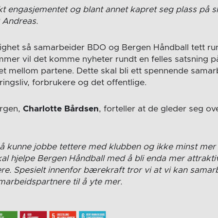
 engasjementet og blant annet kapret seg plass på sh
r Andreas.
synlighet så samarbeider BDO og Bergen Håndball tett ru
er vil det komme nyheter rundt en felles satsning p
t mellom partene. Dette skal bli ett spennende samarb
ingsliv, forbrukere og det offentlige.
ergen,
Charlotte Bårdsen
, forteller at de gleder seg o
l å kunne jobbe tettere med klubben og ikke minst mer 
l hjelpe Bergen Håndball med å bli enda mer attraktivt
e. Spesielt innenfor bærekraft tror vi at vi kan samar
rbeidspartnere til å yte mer.