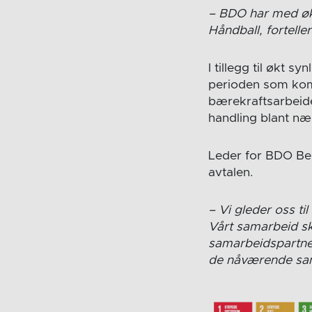
– BDO har med økt
Håndball, fortelle
I tillegg til økt 
perioden som komm
bærekraftsarbeide
handling blant nær
Leder for BDO B
avtalen.
– Vi gleder oss ti
Vårt samarbeid ska
samarbeidspartner
de nåværende sama