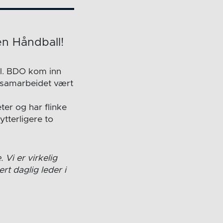
en Håndball!
ll. BDO kom inn
 samarbeidet vært
eter og har flinke
tterligere to
 Vi er virkelig
rt daglig leder i