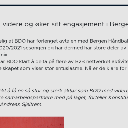
 videre og øker sitt engasjement i Berg
elig at BDO har forlenget avtalen med Bergen Håndba
2020/2021 sesongen og har dermed har store deler av
mi».
 har BDO klart å delta på flere av B2B nettverket aktivit
lskapet som viser stor entusiasme. Nå er de klare for y
jekt å få en så stor og sterk aktør som BDO med videre.
ike samarbeidspartnere med på laget, forteller Konstitue
Andreas Gjeitrem.