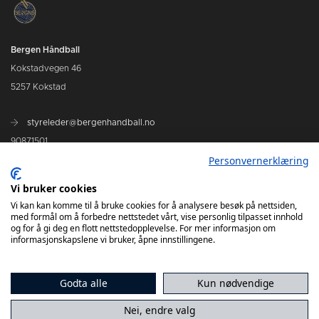
Bergen Håndball
Kokstadvegen 46
5257 Kokstad
styreleder@bergenhandball.no
90871501
Personvernerklæring
Kamper Bergen Håndball
Vi bruker cookies
Vi kan kan komme til å bruke cookies for å analysere besøk på nettsiden,
med formål om å forbedre nettstedet vårt, vise personlig tilpasset innhold
og for å gi deg en flott nettstedopplevelse. For mer informasjon om
informasjonskapslene vi bruker, åpne innstillingene.
Godta alle
Kun nødvendige
Nei, endre valg