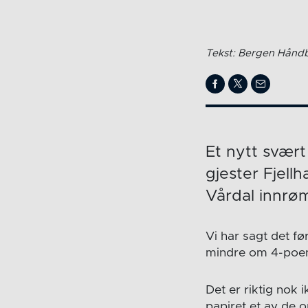
Tekst: Bergen Håndb
Et nytt svært
gjester Fjel
Vårdal innrø
Vi har sagt det fø
mindre om 4-poe
Det er riktig nok 
papiret et av de o