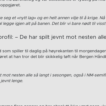
 oppgjøret.
 seg et «nytt lag» og en helt annen vilje til å krige. Nå
al legge igjen alt på banen. Det blir vi bare nødt til visst
rofil: – De har spilt jevnt mot nesten alle
som spiller til daglig på høyrekanten til morgendag
jøret at han tror det blir skikkelig tøft når Bergen Hå
nt mot nesten alle så langt i sesongen, også i NM-semif
jevnt lenge.