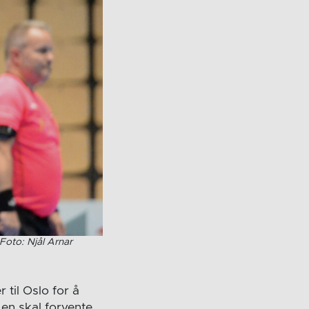
 Foto: Njål Arnar
til Oslo for å
 en skal forvente