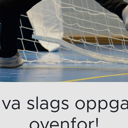
hva slags oppga
ovenfor!