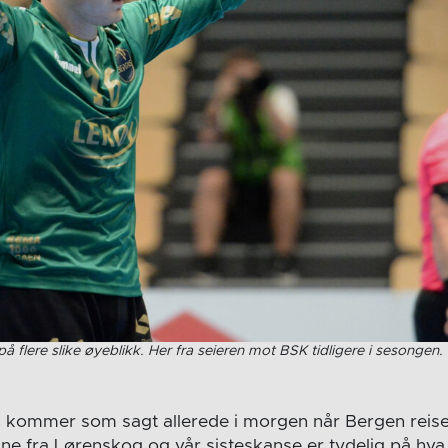
å flere slike øyeblikk. Her fra seieren mot BSK tidligere i sesongen.
 kommer som sagt allerede i morgen når Bergen reiser 
nne fra Lørenskog og vår sisteskanse er tydelig på hva