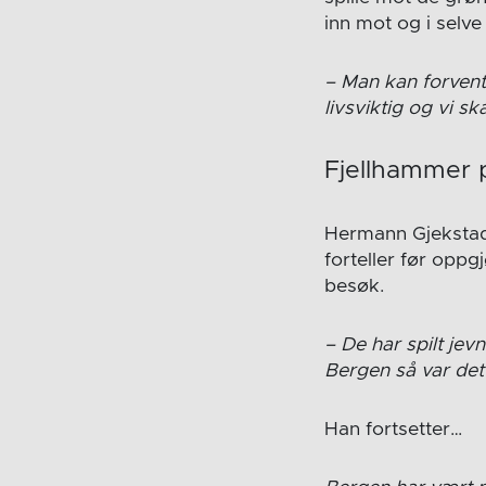
inn mot og i selve
– Man kan forvente
livsviktig og vi sk
Fjellhammer p
Hermann Gjekstad 
forteller før oppg
besøk.
– De har spilt jev
Bergen så var det 
Han fortsetter…