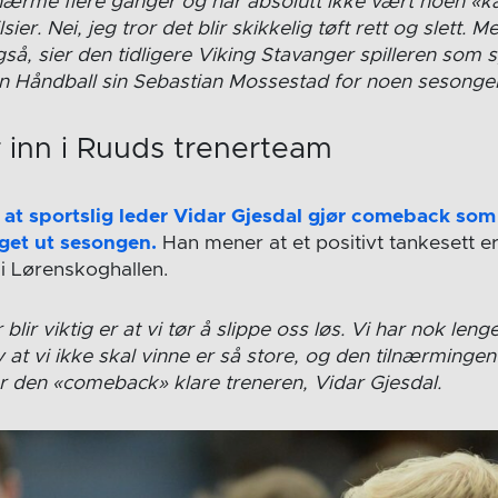
ærme flere ganger og har absolutt ikke vært noen «k
lsier. Nei, jeg tror det blir skikkelig tøft rett og slett. 
også, sier den tidligere Viking Stavanger spilleren som 
n Håndball sin Sebastian Mossestad for noen sesonger
 inn i Ruuds trenerteam
rt at sportslig leder Vidar Gjesdal gjør comeback som
aget ut sesongen.
Han mener at et positivt tankesett er
 i Lørenskoghallen.
blir viktig er at vi tør å slippe oss løs. Vi har nok leng
at vi ikke skal vinne er så store, og den tilnærmingen
ier den «comeback» klare treneren, Vidar Gjesdal.