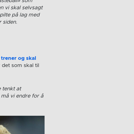
asteball» som
Men vi skal selvsagt
spilte på lag med
 siden.
 trener og skal
 det som skal til
e tenkt at
 må vi endre for å