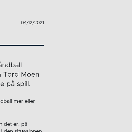
04/12/2021
åndball
en Tord Moen
på spill.
dball mer eller
n det er, på
 i den situasjonen