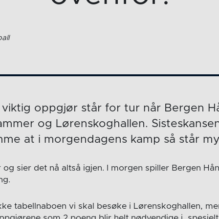
all
 viktig oppgjør står for tur når Bergen H
lhammer og Lørenskoghallen. Sisteskans
mme at i morgendagens kamp så står mye 
r og sier det nå altså igjen. I morgen spiller Bergen Hån
ng.
ikke tabellnaboen vi skal besøke i Lørenskoghallen, me
ppgjørene som 2 poeng blir helt nødvendige i, spesielt