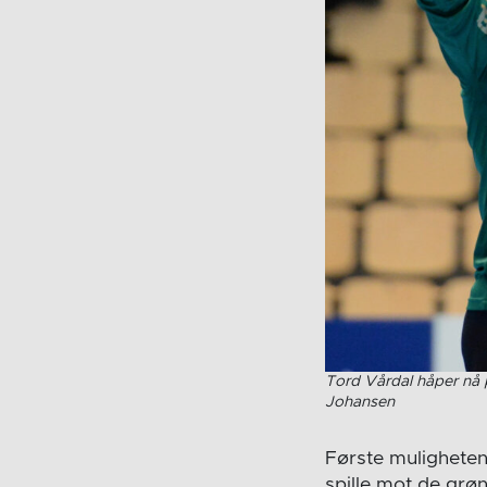
Tord Vårdal håper nå p
Johansen
Første muligheten
spille mot de grø