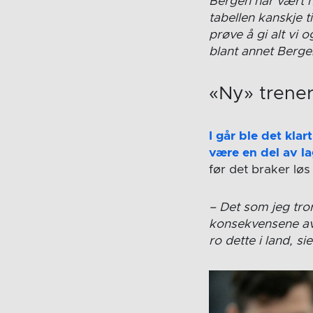
Bergen har vært n
tabellen kanskje ti
prøve å gi alt vi 
blant annet Berge
«Ny» trener
I går ble det kla
være en del av l
før det braker løs
– Det som jeg tror 
konsekvensene av 
ro dette i land, s