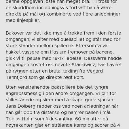
denne oppgaven løste han meget bra. Til tross for
en skuddbom innledningsvis fortsatt han å være
direkte på mål og kombinerte ved flere anledninger
med linjespiller.
Bakover var det ikke mye å trekke frem i den første
omgangen, vi sliter med duellspillet og står med for
store stander mellom spillerne. Ettersom vi var
hakket vassere enn Haslum fremover på banene,
gikk vi til pause med 19-17 ledelse. Dessverre hadde
omgangen kostet oss nevnte Stankiwicz, han havnet
på ryggen etter en brutal takling fra Vegard
Tennfjord som ga direkte rødt kort.
Uten venstrehendte bakspillere ble det tyngre
angrepssmessig i den andre omgangen. Vi blir for
stillestående og sliter med å skape gode sjanser.
Jens Dolberg redder oss ved noen anledninger når
han går opp fra distanse og hamrer ballen i mål.
Tobias Holm som fikk samtlige 60 minutter på
høyrekanten gjør en strålende kamp og scorer på 4