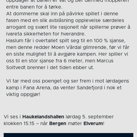
oppdager at banen er våt og ber dermed mopperen
entre banen for å tørke.
At dommerne skal inn på påvirke spillet i denne
fasen med en slik avblåsning opplevelse særdeles
arrogant og svært lite rasjonelt når spillerne prøver å
ivareta sikkerheten for hverandre.
Haslum får i overtallet spilt seg til en 100 % sjanse,
men denne redder Moen Vårdal glimrende, før vi får
en siste mulighet til å avgjøre kampen. Her spiller vi
oss til en stor sjanse fra 6 meter, men Marcus
Soltvedt brenner i det tiden ebber ut.
Vi tar med oss poenget og ser frem i mot lørdagens
kamp i Fana Arena, da venter Sandefjord i nok et
viktig oppgjør!
Vi ses i
Haukelandshallen
lørdag 5. september
klokken 15:15
– når
Bergen
møter
Elverum
!