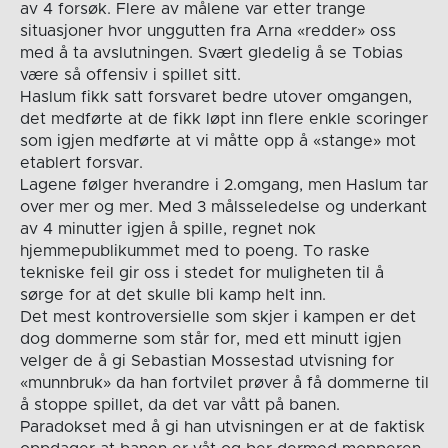
av 4 forsøk. Flere av målene var etter trange
situasjoner hvor unggutten fra Arna «redder» oss
med å ta avslutningen. Svært gledelig å se Tobias
være så offensiv i spillet sitt.
Haslum fikk satt forsvaret bedre utover omgangen,
det medførte at de fikk løpt inn flere enkle scoringer
som igjen medførte at vi måtte opp å «stange» mot
etablert forsvar.
Lagene følger hverandre i 2.omgang, men Haslum tar
over mer og mer. Med 3 målsseledelse og underkant
av 4 minutter igjen å spille, regnet nok
hjemmepublikummet med to poeng. To raske
tekniske feil gir oss i stedet for muligheten til å
sørge for at det skulle bli kamp helt inn.
Det mest kontroversielle som skjer i kampen er det
dog dommerne som står for, med ett minutt igjen
velger de å gi Sebastian Mossestad utvisning for
«munnbruk» da han fortvilet prøver å få dommerne til
å stoppe spillet, da det var vått på banen.
Paradokset med å gi han utvisningen er at de faktisk