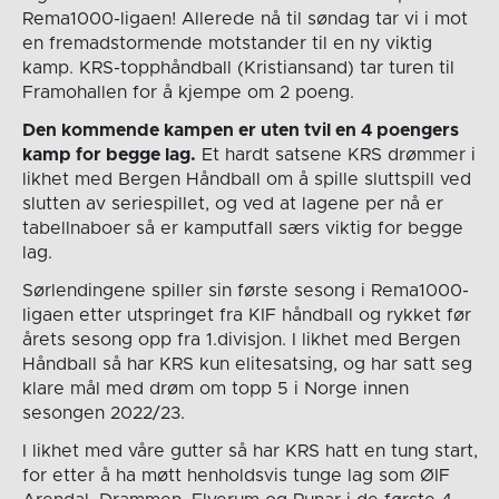
Rema1000-ligaen! Allerede nå til søndag tar vi i mot
en fremadstormende motstander til en ny viktig
kamp. KRS-topphåndball (Kristiansand) tar turen til
Framohallen for å kjempe om 2 poeng.
Den kommende kampen er uten tvil en 4 poengers
kamp for begge lag.
Et hardt satsene KRS drømmer i
likhet med Bergen Håndball om å spille sluttspill ved
slutten av seriespillet, og ved at lagene per nå er
tabellnaboer så er kamputfall særs viktig for begge
lag.
Sørlendingene spiller sin første sesong i Rema1000-
ligaen etter utspringet fra KIF håndball og rykket før
årets sesong opp fra 1.divisjon. I likhet med Bergen
Håndball så har KRS kun elitesatsing, og har satt seg
klare mål med drøm om topp 5 i Norge innen
sesongen 2022/23.
I likhet med våre gutter så har KRS hatt en tung start,
for etter å ha møtt henholdsvis tunge lag som ØIF