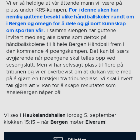
Vi er så heldige at vår åttende mann vil være på
plass under KRS-kampen.
For i denne uken har
nemlig guttene besøkt ulike håndballskoler rundt om
i Bergen og omegn for å dele og gi bort kunnskap
om sporten vår.
I samme slengen har guttene
invitert med seg alle barna som deltok på
håndballskolene til å heie Bergen Håndball frem i
den kommende 4 poengskampen. Det kan bli særs
avgjørende når poengene skal telles opp ved
sesongslutt. Men vi har selvsagt plass til flere på
tribunen og vi er overbevist om at du kan være med
på å gjøre en forskjell fra tribuneplass. Vi skal i hvert
fall gjøre alt vi kan for å skape resultatet som
#heleBergen håper på!
Vi ses i
Haukelandshallen
lørdag 5. september
klokken 15:15
– når
Bergen
møter
Elverum
!