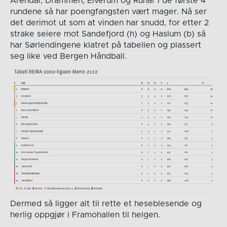
Arendal, Drammen, Elverum og Runar i de første 4
rundene så har poengfangsten vært mager. Nå ser
det derimot ut som at vinden har snudd, for etter 2
strake seiere mot Sandefjord (h) og Haslum (b) så
har Sørlendingene klatret på tabellen og plassert
seg like ved Bergen Håndball.
Dermed så ligger alt til rette et heseblesende og
herlig oppgjør i Framohallen til helgen.