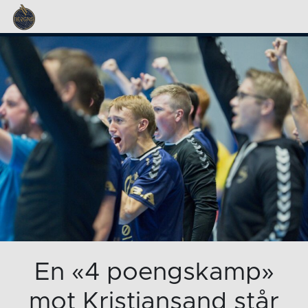
En «4 poengskamp»
mot Kristiansand står