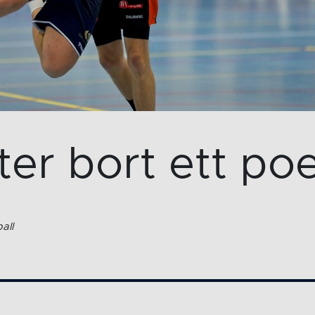
ter bort ett po
all