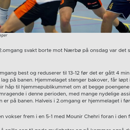
nger
t 2.omgang svakt borte mot Nærbø på onsdag var det 
mgang best og reduserer til 13-12 før det er gått 4 min
tt lag på banen. Hjemmelaget stenger bakover, får løpt
ir håp til hjemmepublikummet om at begge poengene e
mragende i denne perioden, med mange nydelige assis
en er på banen. Halveis i 2.omgang er hjemmelaget i før
en vokser frem i en 5-1 med Mounir Chehri foran i den f