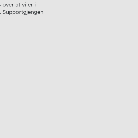
over at vi er i
ne. Supportgjengen