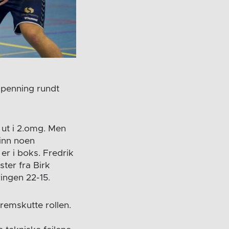
spenning rundt
 ut i 2.omg. Men
 inn noen
r i boks. Fredrik
ter fra Birk
ingen 22-15.
remskutte rollen.