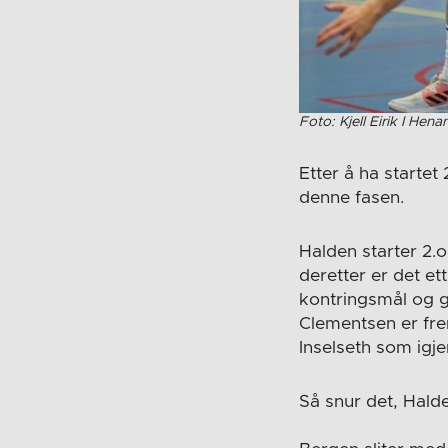
Foto: Kjell Eirik I Hena
Etter å ha starte
denne fasen.
Halden starter 2.o
deretter er det e
kontringsmål og g
Clementsen er fre
Inselseth som igj
Så snur det, Hald