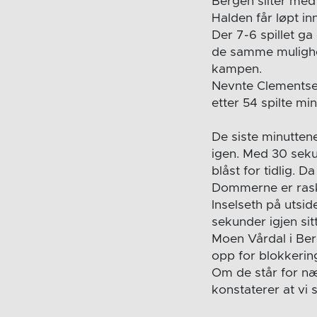
Bergen sliter med
Halden får løpt in
Der 7-6 spillet g
de samme mulighet
kampen.
Nevnte Clementse
etter 54 spilte mi
De siste minutten
igen. Med 30 seku
blåst for tidlig. 
Dommerne er raske
Inselseth på utsid
sekunder igjen sit
Moen Vårdal i Berg
opp for blokkerin
Om de står for næ
konstaterer at vi