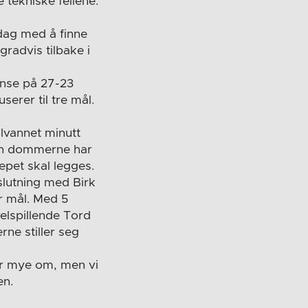
 tekniske feilene.
 dag med å finne
radvis tilbake i
anse på 27-23
serer til tre mål.
alvannet minutt
men dommerne har
repet skal legges.
slutning med Birk
or mål. Med 5
velspillende Tord
rne stiller seg
or mye om, men vi
en.