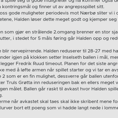
 å spille seg til gode muligheter og nå kommer også de
n kontringsmål og finner ut av angrepsspillet sitt.
a oss gode muligheter periodevis mot Nærbø sliter vi i
ene, Halden løser dette meget godt og kjemper seg g
n som gjør en strålende 2.omgang brenner en stor sj
nutter, i stedet for 5 måls føring går Halden opp og redu
e blir nervepirrende. Halden reduserer til 28-27 med h
nder igjen på klokken setter Inselseth ballen i mål, 
Da legger Fredrik Ruud timeout. Planen for det siste ang
 med å løfte armen når spillet starter og vi tar en av
e 2 som er en fin mulighet, dessverre går ballen utenf
ter Truls Grøtta inn reduseringen bak en ellers meget 
en målet. Ballen går raskt til avkast hvor Halden spille
g.
rme når avkastet skal taes skal ikke skribent mene f
 slurver bort ett poeng som vi hadde langt nede i lomm