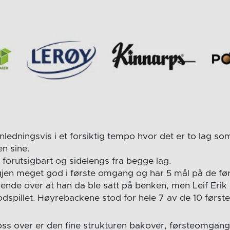
ledningsvis i et forsiktig tempo hvor det er to lag so
n sine.
 forutsigbart og sidelengs fra begge lag.
 igjen meget god i første omgang og har 5 mål på de før
ende over at han da ble satt på benken, men Leif Er
odspillet. Høyrebackene stod for hele 7 av de 10 først
 oss over er den fine strukturen bakover, førsteomgan