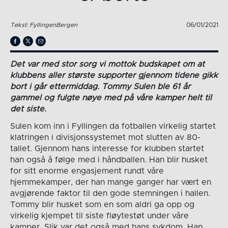
Tekst: FyllingenBergen
06/01/2021
Det var med stor sorg vi mottok budskapet om at
klubben
s
aller største supporter gjennom tidene gikk
bort i går ettermiddag. Tommy Sulen ble 61 år
gammel og fulgte nøye med på våre kamper helt til
det
siste
.
Sulen kom inn i Fyllingen da fotballen virkelig startet
klatringen i divisjonssystemet mot slutten av 80-
tallet. Gjennom hans interesse for klubben startet
han også å følge med i håndballen. Han blir husket
for sitt enorme engasjement rundt våre
hjemmekamper, der han mange ganger har vært en
avgjørende faktor til den gode stemningen i hallen.
Tommy blir husket som en som aldri ga opp og
virkelig kjempet til siste fløytestøt under våre
kamper. Slik var det også med hans sykdom. Han