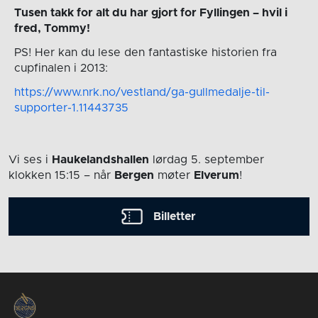
Tusen takk for alt du har gjort for Fyllingen – hvil i
fred, Tommy!
PS! Her kan du lese den fantastiske historien fra
cupfinalen i 2013:
https://www.nrk.no/vestland/ga-gullmedalje-til-
supporter-1.11443735
Vi ses i
Haukelandshallen
lørdag 5. september
klokken 15:15
– når
Bergen
møter
Elverum
!
Billetter