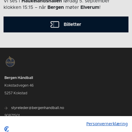
Vi ses i
Haukelandshallen
lørdag 5. september
klokken 15:15
– når
Bergen
møter
Elverum
!
Billetter
Bergen Håndball
Kokstadvegen 46
5257 Kokstad
styreleder@bergenhandball.no
90871501
Personvernerklæring