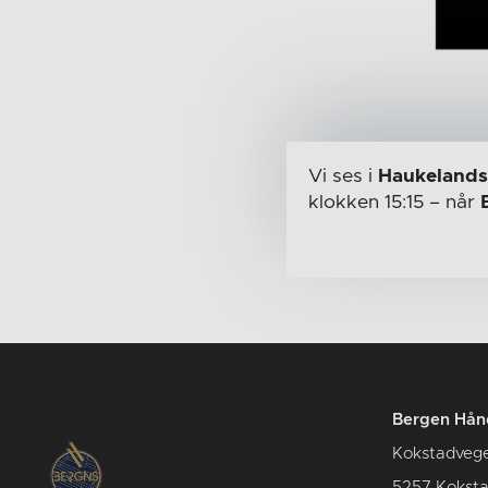
Vi ses i
Haukelands
klokken 15:15
– når
Bergen Hån
Kokstadveg
5257 Kokst