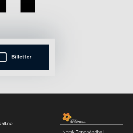
Billetter
all.no
Norsk Topphåndball