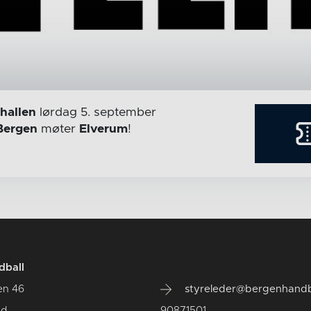
hallen
lørdag 5. september
Bergen
møter
Elverum
!
dball
en 46
styreleder@bergenhandb
ad
90871501