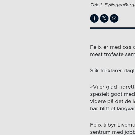
Tekst: FyllingenBer
Felix er med oss 
mest trofaste sama
Slik forklarer dag
«Vi er glad i idret
spesielt godt med
videre på det de l
har blitt et langv
Felix tilbyr Livem
sentrum med jobb 