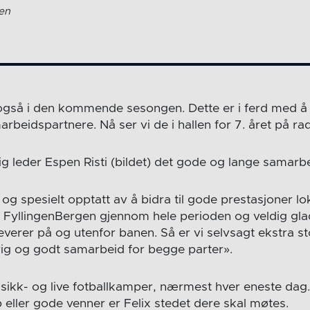
gen
også i den kommende sesongen. Dette er i ferd med å 
rbeidspartnere. Nå ser vi de i hallen for 7. året på rad
lig leder Espen Risti (bildet) det gode og lange samarbe
t og spesielt opptatt av å bidra til gode prestasjoner lok
 FyllingenBergen gjennom hele perioden og veldig gl
everer på og utenfor banen. Så er vi selvsagt ekstra st
arig og godt samarbeid for begge parter».
usikk- og live fotballkamper, nærmest hver eneste dag. 
eller gode venner er Felix stedet dere skal møtes.