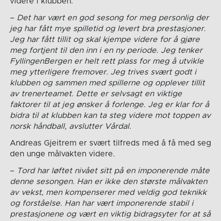
videre i klubben.
–
Det har vært en god sesong for meg personlig der
jeg har fått mye spilletid og levert bra prestasjoner.
Jeg har fått tillit og skal kjempe videre for å gjøre
meg fortjent til den inn i en ny periode. Jeg tenker
FyllingenBergen er helt rett plass for meg å utvikle
meg ytterligere fremover. Jeg trives svært godt i
klubben og sammen med spillerne og opplever tillit
av trenerteamet. Dette er selvsagt en viktige
faktorer til at jeg ønsker å forlenge. Jeg er klar for å
bidra til at klubben kan ta steg videre mot toppen av
norsk håndball, avslutter Vårdal.
Andreas Gjeitrem er svært tilfreds med å få med seg
den unge målvakten videre.
–
Tord har løftet nivået sitt på en imponerende måte
denne sesongen. Han er ikke den største målvakten
av vekst, men kompenserer med veldig god teknikk
og forståelse. Han har vært imponerende stabil i
prestasjonene og vært en viktig bidragsyter for at så