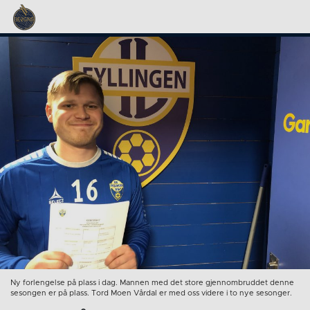
Ny forlengelse på plass i dag. Mannen med det store gjennombruddet denne
sesongen er på plass. Tord Moen Vårdal er med oss videre i to nye sesonger.