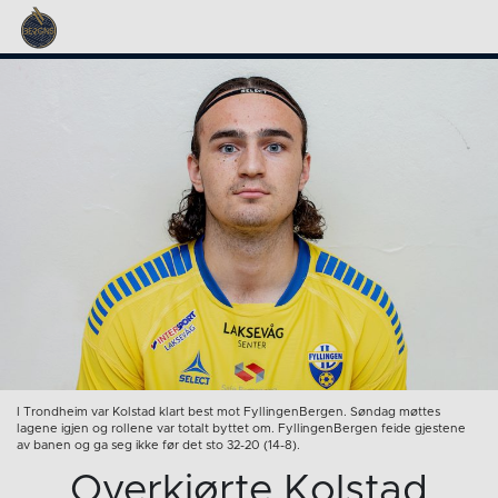
I Trondheim var Kolstad klart best mot FyllingenBergen. Søndag møttes
lagene igjen og rollene var totalt byttet om. FyllingenBergen feide gjestene
av banen og ga seg ikke før det sto 32-20 (14-8).
Overkjørte Kolstad