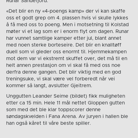
Runar Sandefjord.
«Det blir en ny «4-poengs kamp» der vi kan skaffe
oss et godt grep om 4. plassen hvis vi skulle lykkes
å få med oss to poeng. Men i motsetning til Kolstad
møter vi et lag som er i enorm flyt om dagen. Runar
har vunnet samtlige kamper etter jul, blant annet
med noen sterke borteseire. Det blir en knalltøff
duell som vi gleder oss enormt til. Hjemmekampen
mot dem var vi ekstremt skuffet over, det må til en
helt annen prestasjon om vi skal få med oss noe
derfra denne gangen. Det blir viktig med en god
treningsuke, vi skal være vel forberedt når vei
kommer så langt, avslutter Gjeitrem.
Unggutten Leander Seime (bildet) fikk muligheten
etter ca 15 min. Hele 11 mål nettet Gloppen gutten
som med det ble klar toppscorer denne
søndagskvelden i Fana Arena. Av juryen i hallen ble
han også kåret til våre beste spiller.