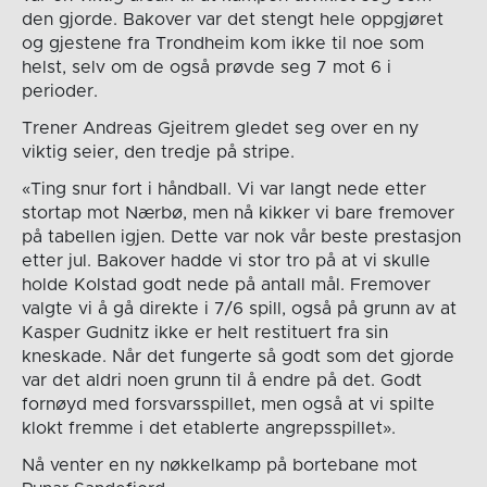
den gjorde. Bakover var det stengt hele oppgjøret
og gjestene fra Trondheim kom ikke til noe som
helst, selv om de også prøvde seg 7 mot 6 i
perioder.
Trener Andreas Gjeitrem gledet seg over en ny
viktig seier, den tredje på stripe.
«Ting snur fort i håndball. Vi var langt nede etter
stortap mot Nærbø, men nå kikker vi bare fremover
på tabellen igjen. Dette var nok vår beste prestasjon
etter jul. Bakover hadde vi stor tro på at vi skulle
holde Kolstad godt nede på antall mål. Fremover
valgte vi å gå direkte i 7/6 spill, også på grunn av at
Kasper Gudnitz ikke er helt restituert fra sin
kneskade. Når det fungerte så godt som det gjorde
var det aldri noen grunn til å endre på det. Godt
fornøyd med forsvarsspillet, men også at vi spilte
klokt fremme i det etablerte angrepsspillet».
Nå venter en ny nøkkelkamp på bortebane mot