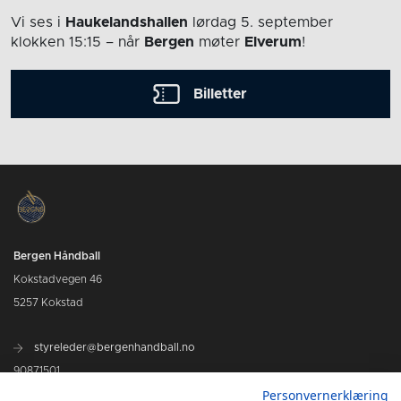
Vi ses i
Haukelandshallen
lørdag 5. september
klokken 15:15
– når
Bergen
møter
Elverum
!
Billetter
Bergen Håndball
Kokstadvegen 46
5257 Kokstad
styreleder@bergenhandball.no
90871501
Personvernerklæring