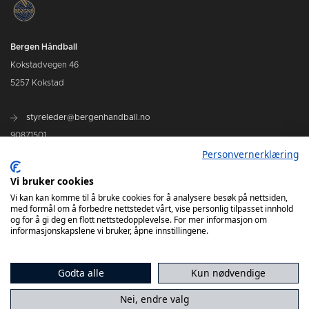
Bergen Håndball
Kokstadvegen 46
5257 Kokstad
styreleder@bergenhandball.no
90871501
Personvernerklæring
Kamper Bergen Håndball
Vi bruker cookies
Vi kan kan komme til å bruke cookies for å analysere besøk på nettsiden,
med formål om å forbedre nettstedet vårt, vise personlig tilpasset innhold
og for å gi deg en flott nettstedopplevelse. For mer informasjon om
informasjonskapslene vi bruker, åpne innstillingene.
Godta alle
Kun nødvendige
Nei, endre valg