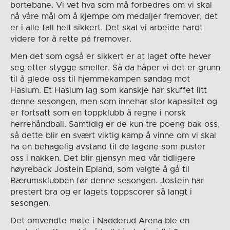
bortebane. Vi vet hva som må forbedres om vi skal
nå våre mål om å kjempe om medaljer fremover, det
er i alle fall helt sikkert. Det skal vi arbeide hardt
videre for å rette på fremover.
Men det som også er sikkert er at laget ofte hever
seg etter stygge smeller. Så da håper vi det er grunn
til å glede oss til hjemmekampen søndag mot
Haslum. Et Haslum lag som kanskje har skuffet litt
denne sesongen, men som innehar stor kapasitet og
er fortsatt som en toppklubb å regne i norsk
herrehåndball. Samtidig er de kun tre poeng bak oss,
så dette blir en svært viktig kamp å vinne om vi skal
ha en behagelig avstand til de lagene som puster
oss i nakken. Det blir gjensyn med vår tidligere
høyreback Jostein Epland, som valgte å gå til
Bærumsklubben før denne sesongen. Jostein har
prestert bra og er lagets toppscorer så langt i
sesongen.
Det omvendte møte i Nadderud Arena ble en