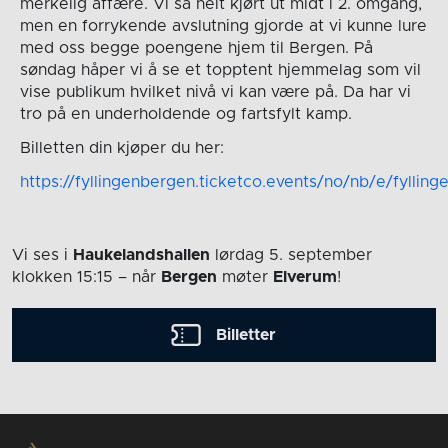
merkelig affære. Vi så helt kjørt ut midt i 2. omgang,
men en forrykende avslutning gjorde at vi kunne lure
med oss begge poengene hjem til Bergen. På
søndag håper vi å se et topptent hjemmelag som vil
vise publikum hvilket nivå vi kan være på. Da har vi
tro på en underholdende og fartsfylt kamp.
Billetten din kjøper du her:
https://fyllingenbergen.ticketco.events/no/nb/e/fylli
Vi ses i
Haukelandshallen
lørdag 5. september
klokken 15:15
– når
Bergen
møter
Elverum
!
Billetter