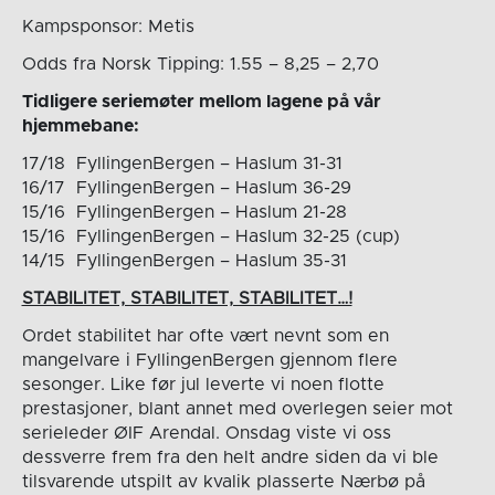
Kampsponsor: Metis
Odds fra Norsk Tipping: 1.55 – 8,25 – 2,70
Tidligere seriemøter mellom lagene på vår
hjemmebane:
17/18 FyllingenBergen – Haslum 31-31
16/17 FyllingenBergen – Haslum 36-29
15/16 FyllingenBergen – Haslum 21-28
15/16 FyllingenBergen – Haslum 32-25 (cup)
14/15 FyllingenBergen – Haslum 35-31
STABILITET, STABILITET, STABILITET…!
Ordet stabilitet har ofte vært nevnt som en
mangelvare i FyllingenBergen gjennom flere
sesonger. Like før jul leverte vi noen flotte
prestasjoner, blant annet med overlegen seier mot
serieleder ØIF Arendal. Onsdag viste vi oss
dessverre frem fra den helt andre siden da vi ble
tilsvarende utspilt av kvalik plasserte Nærbø på