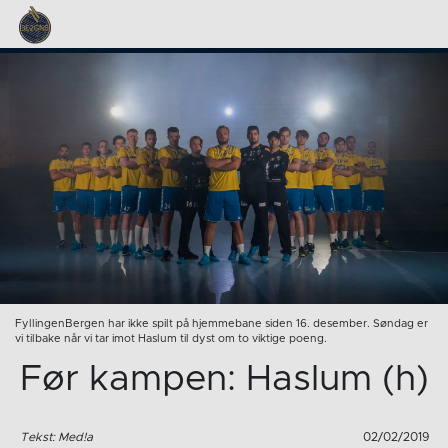
FyllingenBergen har ikke spilt på hjemmebane siden 16. desember. Søndag er
vi tilbake når vi tar imot Haslum til dyst om to viktige poeng.
Før kampen: Haslum (h)
Tekst: Med!a
02/02/2019