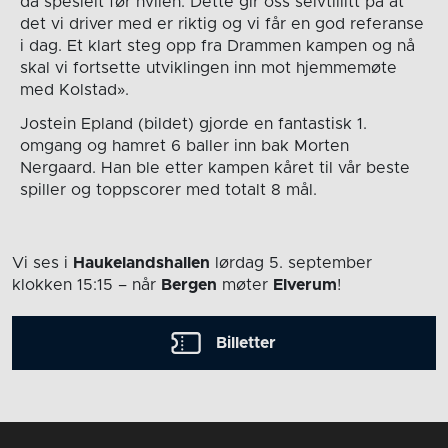
da spesielt før hvilen. Dette gir oss selvtillitt på at
det vi driver med er riktig og vi får en god referanse
i dag. Et klart steg opp fra Drammen kampen og nå
skal vi fortsette utviklingen inn mot hjemmemøte
med Kolstad».
Jostein Epland (bildet) gjorde en fantastisk 1.
omgang og hamret 6 baller inn bak Morten
Nergaard. Han ble etter kampen kåret til vår beste
spiller og toppscorer med totalt 8 mål.
Vi ses i
Haukelandshallen
lørdag 5. september
klokken 15:15
– når
Bergen
møter
Elverum
!
Billetter