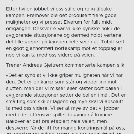
Etter hvilen jobbet vi oss stille og rolig tilbake i
kampen. Fremover ble det produsert flere gode
muligheter og vi presset Elverum for fullt midt i
omgangen. Dessverre var vi ikke kyniske nok i de
avgjørende situasjonene og dermed holdt vertene
det lille grepet på kampen hele veien ut. Totalt sett
en godt gjennomført bortekamp mot et topplag er
noe vi kan ta med oss videre på veien.
Trener Andreas Gjeitrem kommenterte kampen slik:
«Det er synd at vi ikke griper muligheten når vi har
den. Det er en kamp som står og vipper inn mot
slutten, men der vi misser eller kaster bort ballen i
avgjørende situasjoner setter de ballen i mål. Det er
små ting som skiller lagene og mye skal vi absolutt
ta med oss videre. Vi ser at mye av det vi jobber
med i det offensive spillet begynner å komme.
Bakover er det bra etablert hele veien, men
dessverre får de litt for mange kontringsmål på oss,