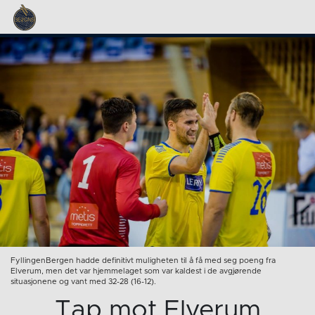
FyllingenBergen hadde definitivt muligheten til å få med seg poeng fra
Elverum, men det var hjemmelaget som var kaldest i de avgjørende
situasjonene og vant med 32-28 (16-12).
Tap mot Elverum