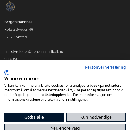
Bergen Håndball
Kokstadvegen 46
5257 Kokstad
styreleder@bergenhandball.no
90871501
Personvernerklæring
Kamper Bergen Håndball
Vi bruker cookies
Vi kan kan komme til å bruke cookies for å analysere besøk på nettsiden,
med formål om å forbedre nettstedet vårt, vise personlig tilpasset innhold
og for å gi deg en flott nettstedopplevelse. For mer informasjon om
informasjonskapslene vi bruker, åpne innstillingene.
Godta alle
Kun nødvendige
Nei, endre valg