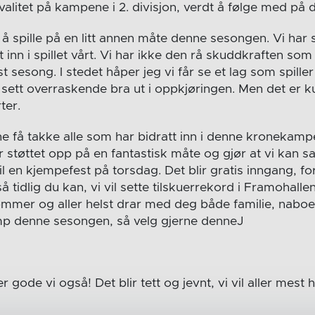
alitet på kampene i 2. divisjon, verdt å følge med på 
 å spille på en litt annen måte denne sesongen. Vi har
 inn i spillet vårt. Vi har ikke den rå skuddkraften som
t sesong. I stedet håper jeg vi får se et lag som spille
r sett overraskende bra ut i oppkjøringen. Men det er ku
ter.
jerne få takke alle som har bidratt inn i denne kronekamp
 støttet opp på en fantastisk måte og gjør at vi kan s
l en kjempefest på torsdag. Det blir gratis inngang, fo
 tidlig du kan, vi vil sette tilskuerrekord i Framohalle
kommer og aller helst drar med deg både familie, naboe
mp denne sesongen, så velg gjerne denneJ
 gode vi også! Det blir tett og jevnt, vi vil aller mest 