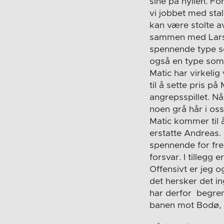
sine på hyllen. Fo
vi jobbet med sta
kan være stolte av
sammen med Lars p
spennende type so
også en type som g
Matic har virkeli
til å sette pris på
angrepsspillet. Nå
noen grå hår i os
Matic kommer til å 
erstatte Andreas. 
spennende for frem
forsvar. I tillegg 
Offensivt er jeg o
det hersker det i
har derfor begre
banen mot Bodø, vi