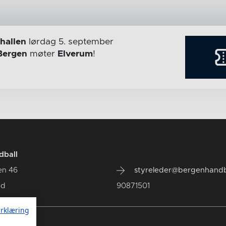
hallen
lørdag 5. september
Bergen
møter
Elverum
!
dball
en 46
styreleder@bergenhandb
ad
90871501
rklæring