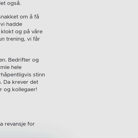
det også.
 snakket om å få
 vi hadde
r klokt og på våre
n trening, vi får
en. Bedrifter og
amle hele
rhåpentligvis stinn
n. Da krever det
r og kollegaer!
ha revansje for