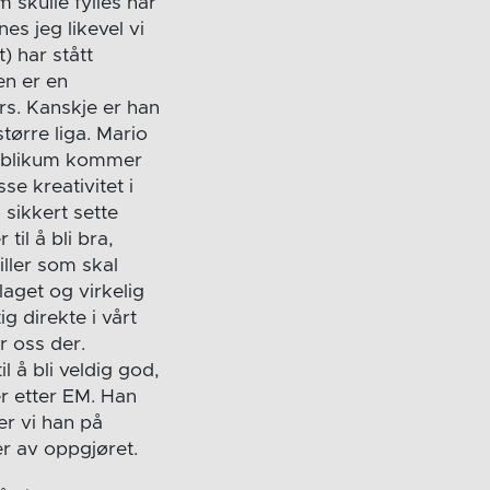
 skulle fylles når
s jeg likevel vi
) har stått
en er en
rs. Kanskje er han
tørre liga. Mario
 publikum kommer
se kreativitet i
 sikkert sette
il å bli bra,
iller som skal
laget og virkelig
g direkte i vårt
or oss der.
l å bli veldig god,
r etter EM. Han
r vi han på
er av oppgjøret.