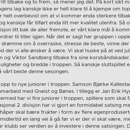
kritt tilbake og to frem, så mener jeg det. På kort sikt 
gens lag kanskje ikke er helt klare til å kjempe om to
r helt overbevist om at vi kommer enda sterkere tilbak
 kanskje får tilført enda litt mer kvalitet utenfra. Så o
sjon litt bak de aller fremste, er vårt klare mål å kom
drer til titler igjen. Når det er sagt har gruppen i oppk
n drømme om å overraske, stresse de beste, vinne der 
der vi alle ønsker å være. Vi skal huske på at ved jul
og Viktor Sandberg tilbake fra sine korsbåndskader. 
uligheter og bredde i troppen. Så kanskje sluttspillet er
å vårt beste denne sesongen.
att opp to nye juniorer i troppen. Samson Bjørke Kallesta
marbeid med Gneist og Bønes. I tillegg er Jan Erik H
ermed har vi fire juniorer i troppen, spillere som skal 
sjonal 2. divisjon har vi gjort en formidabel satsing m
håper skal bære frukter i form av flere egenproduserte 
midlertid en lang vei å gå før vi er der vi skal være, me
 klubb ser verdien av å investere i denne satsingen. De