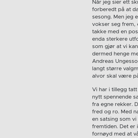
Når jeg sier ett s
forberedt på at da
sesong. Men jeg e
vokser seg frem, og
takke med en posi
enda sterkere utfor
som gjør at vi ka
dermed henge med 
Andreas Ungesson 
langt større valgm
alvor skal være p
Vi har i tillegg t
nytt spennende sa
fra egne rekker. D
fred og ro. Med na
en satsing som vi 
fremtiden. Det er i
fornøyd med at vår