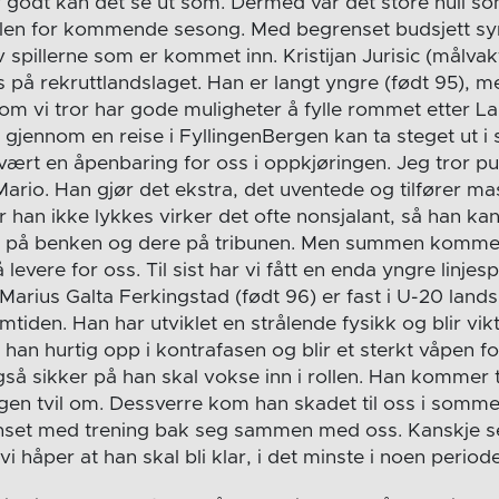
r godt kan det se ut som. Dermed var det store hull som
llen for kommende sesong. Med begrenset budsjett syne
 spillerne som er kommet inn. Kristijan Jurisic (målvakt
å rekruttlandslaget. Han er langt yngre (født 95), m
m vi tror har gode muligheter å fylle rommet etter La
jennom en reise i FyllingenBergen kan ta steget ut i s
g vært en åpenbaring for oss i oppkjøringen. Jeg tror
 Mario. Han gjør det ekstra, det uventede og tilfører mas
r han ikke lykkes virker det ofte nonsjalant, så han kan
s på benken og dere på tribunen. Men summen kommer t
levere for oss. Til sist har vi fått en enda yngre linjesp
Marius Galta Ferkingstad (født 96) er fast i U-20 lands
tiden. Han har utviklet en strålende fysikk og blir vikti
er han hurtig opp i kontrafasen og blir et sterkt våpen f
gså sikker på han skal vokse inn i rollen. Han kommer ti
ngen tvil om. Dessverre kom han skadet til oss i somme
nset med trening bak seg sammen med oss. Kanskje se
 håper at han skal bli klar, i det minste i noen period