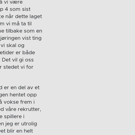
må vi være
pp 4 som sist
e når dette laget
m vi må ta til
me tilbake som en
jøringen vist ting
vi skal og
etider er både
Det vil gi oss
 stedet vi for
d er en del av et
ygen hentet opp
få vokse frem i
ed våre rekrutter,
spillere i
n jeg er utrolig
t blir en helt