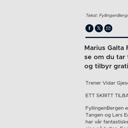
Tekst: FyllingenBer
Marius Galta 
se om du tar 
og tilbyr grat
Trener Vidar Gjes
ETT SKRITT TILB
FyllingenBergen er 
Tangen og Lars Egg
har vår fantastis