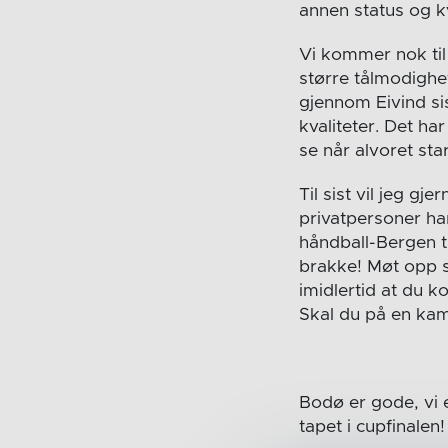
annen status og kv
Vi kommer nok til
større tålmodighet
gjennom Eivind sis
kvaliteter. Det ha
se når alvoret star
Til sist vil jeg g
privatpersoner har
håndball-Bergen ti
brakke! Møt opp så
imidlertid at du 
Skal du på en ka
Bodø er gode, vi er
tapet i cupfinalen!