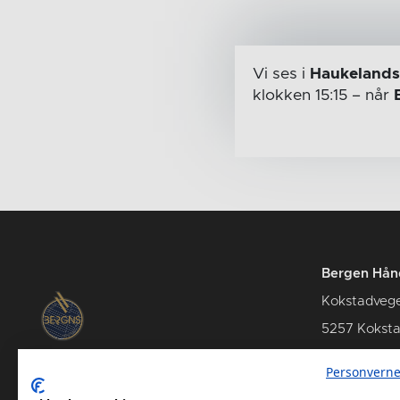
Vi ses i
Haukelands
klokken 15:15
– når
Bergen Hån
Kokstadveg
5257 Kokst
Personverne