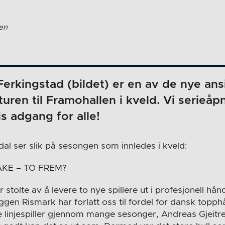
gen
Ferkingstad (bildet) er en av de nye ans
turen til Framohallen i kveld. Vi serieå
is adgang for alle!
dal ser slik på sesongen som innledes i kveld:
AKE – TO FREM?
stolte av å levere to nye spillere ut i profesjonell hånd
en Rismark har forlatt oss til fordel for dansk topphån
ke linjespiller gjennom mange sesonger, Andreas Gjeit