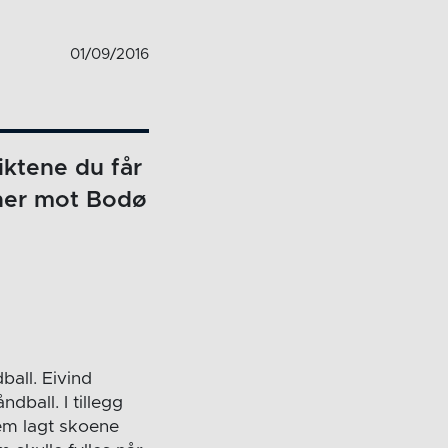
01/09/2016
iktene du får
pner mot Bodø
ball. Eivind
dball. I tillegg
rem lagt skoene