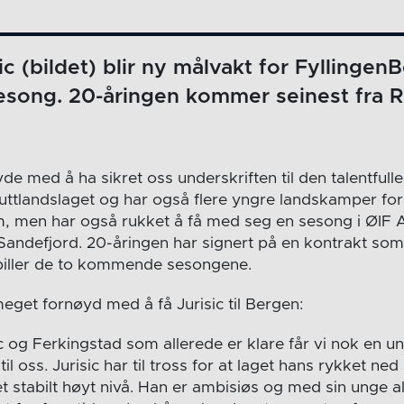
sic (bildet) blir ny målvakt for Fyllingen
ong. 20-åringen kommer seinest fra R
yde med å ha sikret oss underskriften til den talentful
uttlandslaget og har også flere yngre landskamper for 
, men har også rukket å få med seg en sesong i ØIF 
 Sandefjord. 20-åringen har signert på en kontrakt som
 spiller de to kommende sesongene.
eget fornøyd med å få Jurisic til Bergen:
c og Ferkingstad som allerede er klare får vi nok en un
til oss. Jurisic har til tross for at laget hans rykket n
t stabilt høyt nivå. Han er ambisiøs og med sin unge a