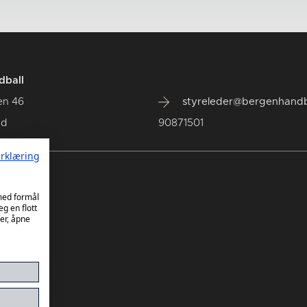
dball
en 46
styreleder@bergenhandb
ad
90871501
rklæring
 med formål
eg en flott
er, åpne