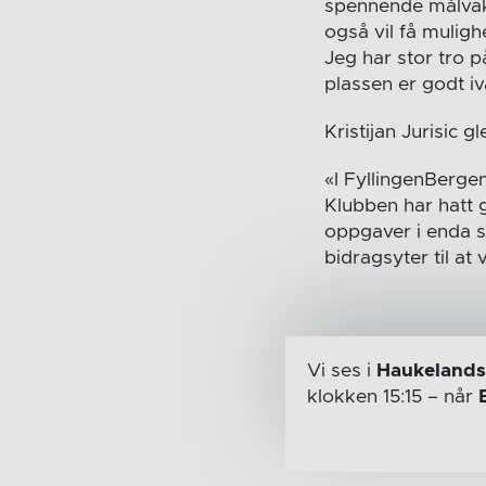
spennende målvakt
også vil få muligh
Jeg har stor tro 
plassen er godt 
Kristijan Jurisic gl
«I FyllingenBergen
Klubben har hatt g
oppgaver i enda st
bidragsyter til a
Vi ses i
Haukelands
klokken 15:15
– når