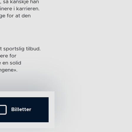
, så kanskje han
nere i karrieren.
ge for at den
 sportslig tilbud.
ere for
e en solid
ngene».
Billetter