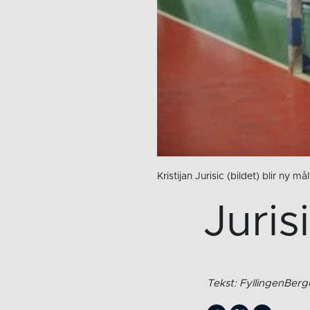
Kristijan Jurisic (bildet) blir n
Juris
Tekst: FyllingenBer