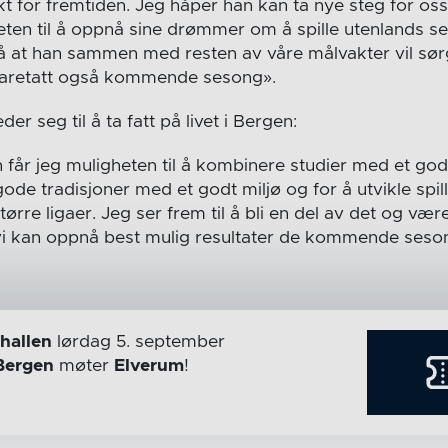
 for fremtiden. Jeg håper han kan ta nye steg for oss
eten til å oppnå sine drømmer om å spille utenlands sei
på at han sammen med resten av våre målvakter vil sør
ivaretatt også kommende sesong».
eder seg til å ta fatt på livet i Bergen:
 får jeg muligheten til å kombinere studier med et godt
ode tradisjoner med et godt miljø og for å utvikle spill
ørre ligaer. Jeg ser frem til å bli en del av det og vær
t vi kan oppnå best mulig resultater de kommende seso
hallen
lørdag 5. september
Bergen
møter
Elverum
!