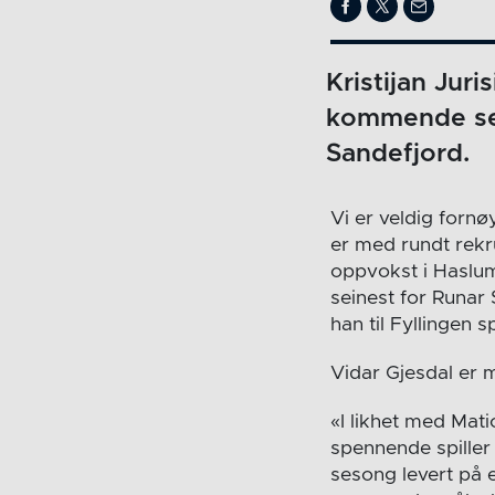
Kristijan Juri
kommende ses
Sandefjord.
Vi er veldig fornø
er med rundt rekr
oppvokst i Haslum
seinest for Runar
han til Fyllingen
Vidar Gjesdal er m
«I likhet med Mati
spennende spiller 
sesong levert på e