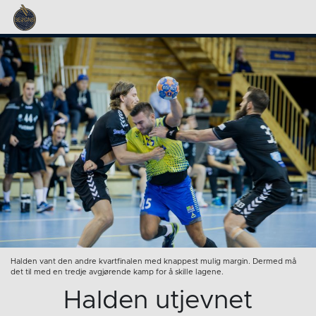
Halden vant den andre kvartfinalen med knappest mulig margin. Dermed må
det til med en tredje avgjørende kamp for å skille lagene.
Halden utjevnet