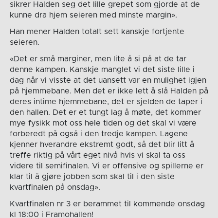
sikrer Halden seg det lille grepet som gjorde at de
kunne dra hjem seieren med minste margin».
Han mener Halden totalt sett kanskje fortjente
seieren.
«Det er små marginer, men lite å si på at de tar
denne kampen. Kanskje manglet vi det siste lille i
dag når vi visste at det uansett var en mulighet igjen
på hjemmebane. Men det er ikke lett å slå Halden på
deres intime hjemmebane, det er sjelden de taper i
den hallen. Det er et tungt lag å møte, det kommer
mye fysikk mot oss hele tiden og det skal vi være
forberedt på også i den tredje kampen. Lagene
kjenner hverandre ekstremt godt, så det blir litt å
treffe riktig på vårt eget nivå hvis vi skal ta oss
videre til semifinalen. Vi er offensive og spillerne er
klar til å gjøre jobben som skal til i den siste
kvartfinalen på onsdag».
Kvartfinalen nr 3 er berammet til kommende onsdag
kl 18:00 i Framohallen!