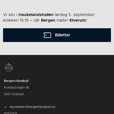
Vi ses i
Haukelandshallen
lørdag 5. september
klokken 15:15
– når
Bergen
møter
Elverum
!
Billetter
Bergen Håndball
Kokstadvegen 46
5257 Kokstad
styreleder@bergenhandball.no
90871501