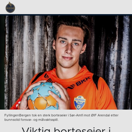
FyllingenBergen tok en sterk borteseier i Sør-Amfi mot ØIF Arendal etter
bunnsolid forsvar- og målvaktsspill.
Viktig borteseier i