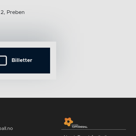
 2, Preben
Billetter
all.no