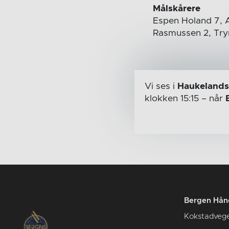
Målskårere
Espen Holand 7, A
Rasmussen 2, Trym 
Vi ses i
Haukelands
klokken 15:15
– når
Bergen Hån
Kokstadveg