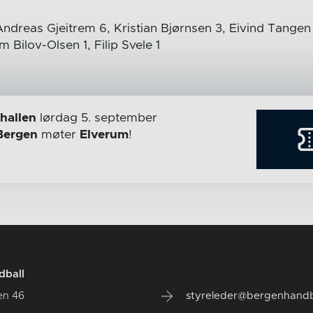
ndreas Gjeitrem 6, Kristian Bjørnsen 3, Eivind Tangen
Bilov-Olsen 1, Filip Svele 1
hallen
lørdag 5. september
Bergen
møter
Elverum
!
dball
en 46
styreleder@bergenhandb