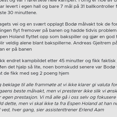
best og var i førersete hele kampen. 1 omg er noe av 
r levert i egen hall og bare 7 mål på 31 ballkontroller fo
ste 30 minuttene.
lagets vei og en svært opplagt Bodø målvakt tok de f
 ingen flyt fremover på banen og hadde tidvis proble
spen Holand flyttet opp som bakspiller og gjør en god f
ir veldig alene blant bakspillerne. Andreas Gjeitrem på
han er på banen
kk endret kampbildet etter 45 minutter og fikk faktisk 
 Men det hjalp så lite, noen bomskudd senere var Bodø
å at de fikk med seg 2 poeng hjem
eg beklage til alle frammøte at vi ikke klarer gi valuta f
gaens beste målvakt, men vi presterer ikke slik vi ønsk
 egen prestasjon. Vi må alle gå i oss selv og fokusere
dd dette, men vi skal ikke ta fra Espen Holand at han 
l ved, hver gang, sier assistenttrener Erlend Aam