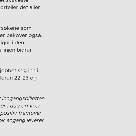
det svakeste
rteller det aller
orsøkene som
mer bakover også.
igur i den
 linjen bidrar
jobbet seg inn i
 foran 22-23 og
or inngangsbilletten
er i dag og vi er
 positiv framover
nok engang leverer