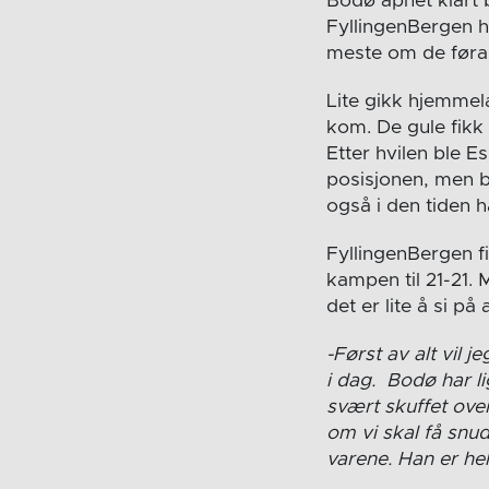
Bodø åpnet klart 
FyllingenBergen ha
meste om de føra
Lite gikk hjemme
kom. De gule fikk
Etter hvilen ble E
posisjonen, men bl
også i den tiden 
FyllingenBergen fi
kampen til 21-21.
det er lite å si p
-Først av alt vil j
i dag. Bodø har li
svært skuffet over
om vi skal få snu
varene. Han er he