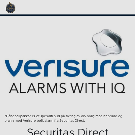
”Håndballpakka” er et spesialtilbud på sikring av din bolig mot innbrudd og
brann med Verisure boligalarm fra Securitas Direct.
Securitas Direct