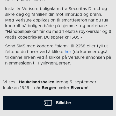
Installèr Verisure boligalarm fra Securitas Direct og
sikre deg og familien din mot innbrudd og brann.
Med Verisure applikasjon til smarttelefon har du full
kontroll på boligen både på hjemme- og bortebane. I
”Håndballpakka” får du med 1 ekstra røykvarsler og 3
gratis kodebrikker. Du sparer kr 1505,-
Send SMS med kodeord ”alarm” til 2258 eller fyll ut
feltene du finner ved å klikke
her
(du kommer også
til denne linken ved å klikke på Verisure annonsen på
hjemmesiden til FyllingenBergen.
Vi ses i
Haukelandshallen
lørdag 5. september
klokken 15:15
– når
Bergen
møter
Elverum
!
Billetter