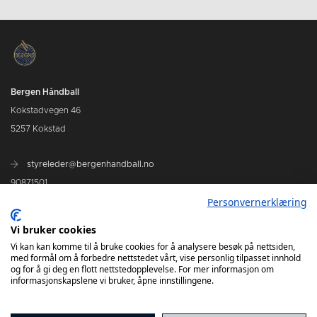
Bergen Håndball
Kokstadvegen 46
5257 Kokstad
styreleder@bergenhandball.no
90871501
Personvernerklæring
Kamper Bergen Håndball
Vi bruker cookies
Vi kan kan komme til å bruke cookies for å analysere besøk på nettsiden,
med formål om å forbedre nettstedet vårt, vise personlig tilpasset innhold
og for å gi deg en flott nettstedopplevelse. For mer informasjon om
informasjonskapslene vi bruker, åpne innstillingene.