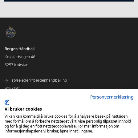
Bergen Håndball
Kokstadvegen 46
5257 Kokstad
styreleder@bergenhandball.no
90871501
Personvernerklæring
Kamper Bergen Håndball
Vi bruker cookies
Vi kan kan komme til å bruke cookies for å analysere besøk på nettsiden,
med formål om å forbedre nettstedet vårt, vise personlig tilpasset innhold
og for å gi deg en flott nettstedopplevelse. For mer informasjon om
informasjonskapslene vi bruker, åpne innstillingene.