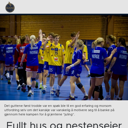
Det guttene først trodde var en spøk ble til en god erfaring og morsom
utfordring selv om det kanskje var vanskelig å motivere seg til å banke på
gjennom hele kampen for å gi jentene ”juling”.
Fullt hus og nestenseier