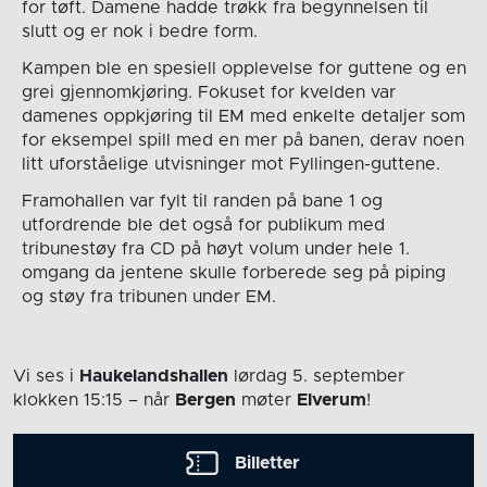
for tøft. Damene hadde trøkk fra begynnelsen til
slutt og er nok i bedre form.
Kampen ble en spesiell opplevelse for guttene og en
grei gjennomkjøring. Fokuset for kvelden var
damenes oppkjøring til EM med enkelte detaljer som
for eksempel spill med en mer på banen, derav noen
litt uforståelige utvisninger mot Fyllingen-guttene.
Framohallen var fylt til randen på bane 1 og
utfordrende ble det også for publikum med
tribunestøy fra CD på høyt volum under hele 1.
omgang da jentene skulle forberede seg på piping
og støy fra tribunen under EM.
Vi ses i
Haukelandshallen
lørdag 5. september
klokken 15:15
– når
Bergen
møter
Elverum
!
Billetter