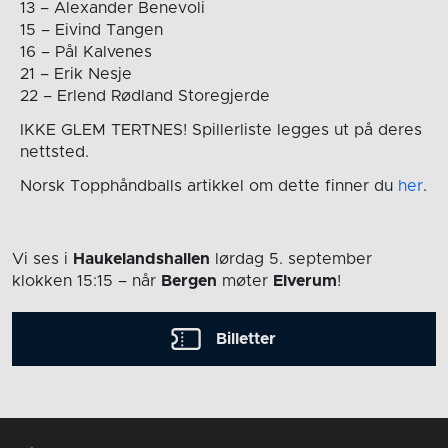
13 – Alexander Benevoli
15 – Eivind Tangen
16 – Pål Kalvenes
21 – Erik Nesje
22 – Erlend Rødland Storegjerde
IKKE GLEM TERTNES! Spillerliste legges ut på deres
nettsted.
Norsk Topphåndballs artikkel om dette finner du
her
.
Vi ses i
Haukelandshallen
lørdag 5. september
klokken 15:15
– når
Bergen
møter
Elverum
!
Billetter