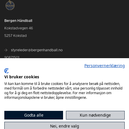
Bergen Håndball
Kokstadvegen 46
5257 Kokstad
styreleder@bergenhandball.no
90871501
Personvernerklæring
Kamper Bergen Håndball
Vi bruker cookies
Vi kan kan komme til å bruke cookies for å analysere besøk på nettsiden,
med formål om å forbedre nettstedet vårt, vise personlig tilpasset innhold
og for å gi deg en flott nettstedopplevelse. For mer informasjon om
informasjonskapslene vi bruker, åpne innstillingene.
Godta alle
Kun nødvendige
Nei, endre valg